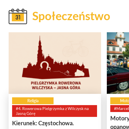
Społeczeństwo
Religia
Moto
#4. Rowerowa Pielgrzymka z Wilczysk na
#Marcel
Jasną Górę
Motory
Kierunek: Częstochowa.
opanow