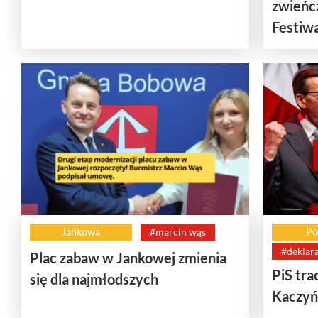
zwieńc
Festiwal
Jankowa
#marcin wąs
Po
#deklara
Plac zabaw w Jankowej zmienia
PiS tra
się dla najmłodszych
Kaczyń