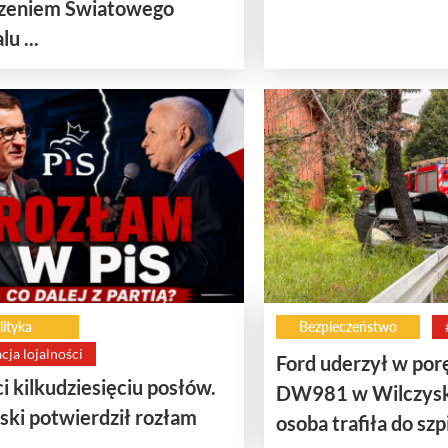
zeniem Światowego
u ...
lityka
Bezpieczeństwo
cja lojalności
Ford uderzył w por
ci kilkudziesięciu posłów.
DW981 w Wilczysk
ski potwierdził rozłam
osoba trafiła do szp