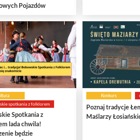
owych Pojazdów
ltura
Konkurs
kie spotkania z folklorem
Poznaj tradycje Ł
kie Spotkania z
Maślarzy Łosiański
em lada chwila!
enie będzie