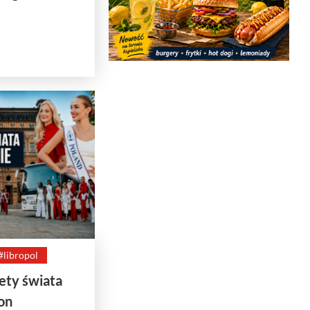
#libropol
ety świata
on