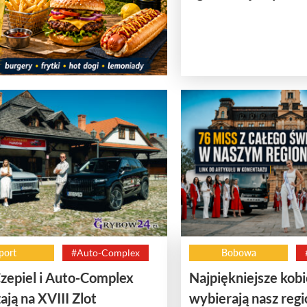
port
#Auto-Complex
Bobowa
zepiel i Auto-Complex
Najpiękniejsze kobi
ają na XVIII Zlot
wybierają nasz regi