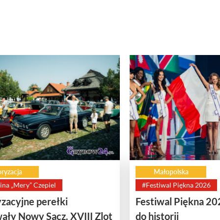
ryzacja
Małopolska
ina „Mery” Czepiel
#Festiwal Piękna 2026
zacyjne perełki
Festiwal Piękna 20
ały Nowy Sącz. XVIII Zlot
do historii