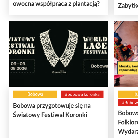
owocna współpraca z plantacją?
Zabytk
Bobowa
#bobowa koronka
Ku
#Bobows
Bobowa przygotowuje się na
Bobows
Światowy Festiwal Koronki
Folklor
Wydarz