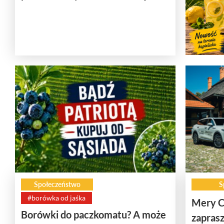
Społeczeństwo
S
#borówka od jaśka
Mery C
Borówki do paczkomatu? A może
zaprasz