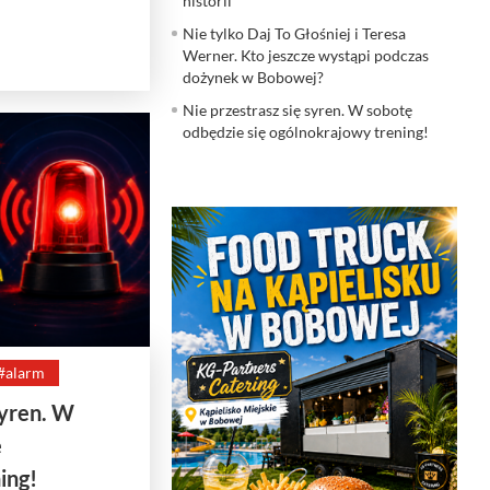
historii
Nie tylko Daj To Głośniej i Teresa
Werner. Kto jeszcze wystąpi podczas
dożynek w Bobowej?
Nie przestrasz się syren. W sobotę
odbędzie się ogólnokrajowy trening!
#alarm
syren. W
ę
ing!