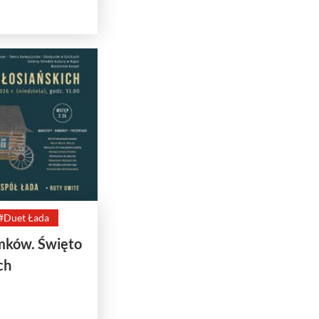
#Duet Łada
emków. Święto
ch