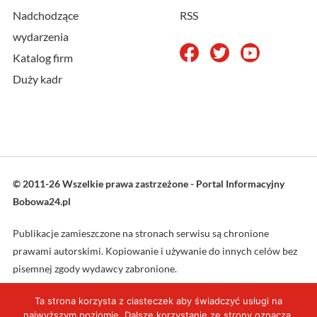
Nadchodzące
RSS
wydarzenia
Katalog firm
Duży kadr
© 2011-26 Wszelkie prawa zastrzeżone - Portal Informacyjny
Bobowa24.pl
Publikacje zamieszczone na stronach serwisu są chronione
prawami autorskimi. Kopiowanie i używanie do innych celów bez
pisemnej zgody wydawcy zabronione.
Ta strona korzysta z ciasteczek aby świadczyć usługi na
Projekt oraz wykonanie: L4web.pl
najwyższym poziomie. Dalsze korzystanie ze strony oznacza,