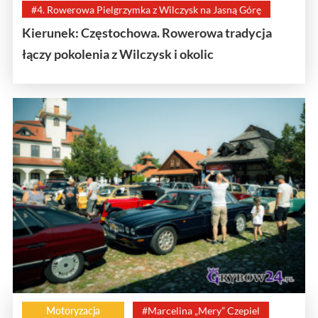
#4. Rowerowa Pielgrzymka z Wilczysk na Jasną Górę
Kierunek: Częstochowa. Rowerowa tradycja
łączy pokolenia z Wilczysk i okolic
Motoryzacja
#Marcelina „Mery” Czepiel