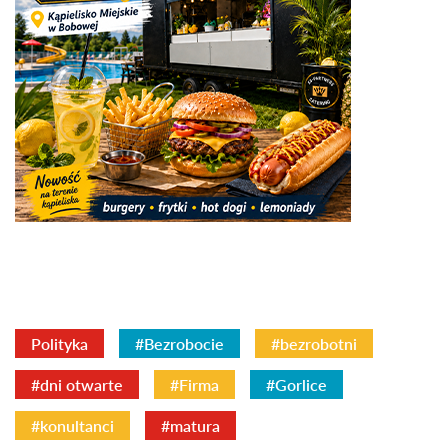
Polityka
#Bezrobocie
#bezrobotni
#dni otwarte
#Firma
#Gorlice
#konultanci
#matura