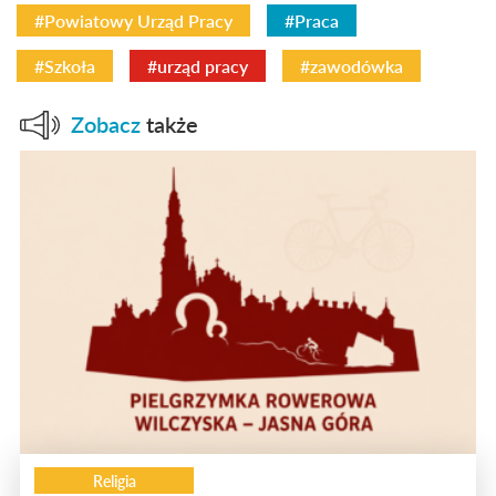
#Powiatowy Urząd Pracy
#Praca
#Szkoła
#urząd pracy
#zawodówka
Zobacz
także
Religia