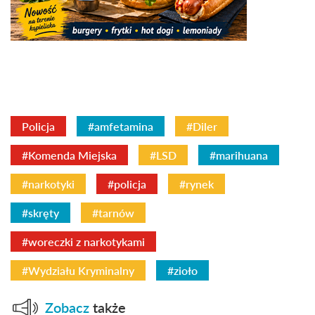
Policja
#amfetamina
#Diler
#Komenda Miejska
#LSD
#marihuana
#narkotyki
#policja
#rynek
#skręty
#tarnów
#woreczki z narkotykami
#Wydziału Kryminalny
#zioło
Zobacz
także