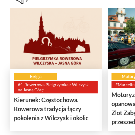
Religia
Motory
#4. Rowerowa Pielgrzymka z Wilczysk
#Marcelin
na Jasną Górę
Motoryza
Kierunek: Częstochowa.
opanowa
Rowerowa tradycja łączy
Zlot Za
pokolenia z Wilczysk i okolic
przeszedł