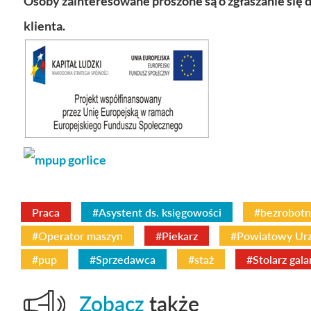
Osoby zainteresowane proszone są o zgłaszanie się 
klienta.
Praca
#Asystent ds. księgowości
#bezrobotn
#Operator maszyn
#Piekarz
#Powiatowy Urz
#pup
#Sprzedawca
#staż
#Stolarz gala
Zobacz
także