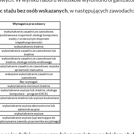
c stażu
bez osób wskazanych
, w następujących zawodach
:
Wymagania pracodawcy
wykształcenie zasadnicze zawodowe,
podstawowa znajomość obsługi komputera
osoby z orzeczonym stopniem
niepełnosprawności
wykształcenie średnie
wykształcenie zasadnicze zawodowe lub
średnie
wykształcenie zasadnicze zawodowe lub
średnie, obsługa wózka widłowego
ykształcenie zasadnicze zawodowe, wysoka
sprawność manualna
wskazane wykształcenie zasadnicze
zawodowe
Bez wymagań
wykształcenie minimum średnie
wykształcenie wyższe lub średnie, obsługa
komputera – program EXCEL
ykształcenie średnie lub wyższe budowlane
wykształcenie wyższe ekonomiczne lub
administracyjne
wykształcenie wyższe
wykształcenie wyższe (uprawniające do
ykonywania zawodu pracownika socjalnego)