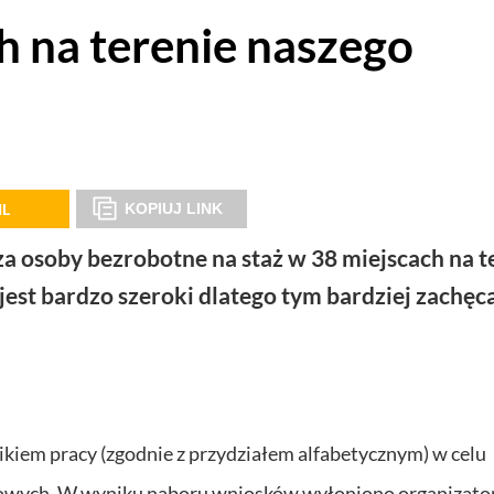
h na terenie naszego
IL
KOPIUJ LINK
 osoby bezrobotne na staż w 38 miejscach na t
jest bardzo szeroki dlatego tym bardziej zachę
kiem pracy (zgodnie z przydziałem alfabetycznym) w celu
tażowych. W wyniku naboru wniosków wyłoniono organizat