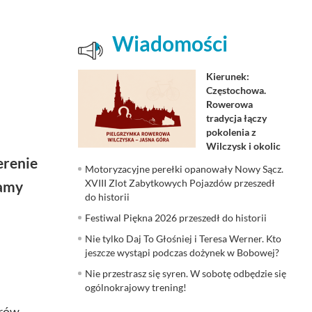
Wiadomości
Kierunek:
Częstochowa.
Rowerowa
tradycja łączy
pokolenia z
Wilczysk i okolic
erenie
Motoryzacyjne perełki opanowały Nowy Sącz.
XVIII Zlot Zabytkowych Pojazdów przeszedł
camy
do historii
Festiwal Piękna 2026 przeszedł do historii
Nie tylko Daj To Głośniej i Teresa Werner. Kto
jeszcze wystąpi podczas dożynek w Bobowej?
Nie przestrasz się syren. W sobotę odbędzie się
ogólnokrajowy trening!
orów