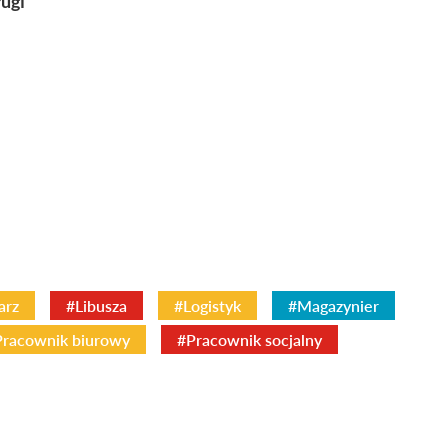
ługi
arz
#Libusza
#Logistyk
#Magazynier
Pracownik biurowy
#Pracownik socjalny