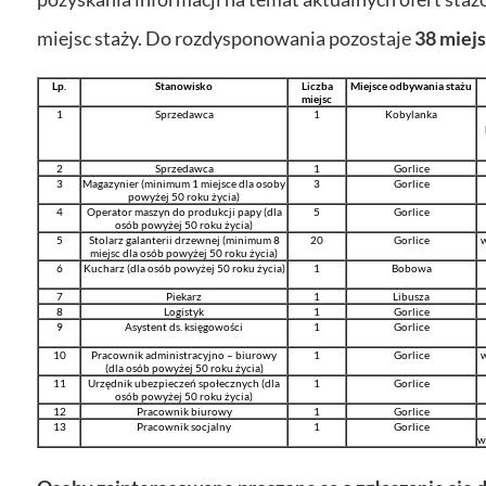
miejsc staży. Do rozdysponowania pozostaje
38 miejs
Lp.
Stanowisko
Liczba
Miejsce odbywania stażu
miejsc
1
Sprzedawca
1
Kobylanka
2
Sprzedawca
1
Gorlice
3
Magazynier (minimum 1 miejsce dla osoby
3
Gorlice
powyżej 50 roku życia)
4
Operator maszyn do produkcji papy (dla
5
Gorlice
osób powyżej 50 roku życia)
5
Stolarz galanterii drzewnej (minimum 8
20
Gorlice
w
miejsc dla osób powyżej 50 roku życia)
6
Kucharz (dla osób powyżej 50 roku życia)
1
Bobowa
7
Piekarz
1
Libusza
8
Logistyk
1
Gorlice
9
Asystent ds. księgowości
1
Gorlice
10
Pracownik administracyjno – biurowy
1
Gorlice
w
(dla osób powyżej 50 roku życia)
11
Urzędnik ubezpieczeń społecznych (dla
1
Gorlice
osób powyżej 50 roku życia)
12
Pracownik biurowy
1
Gorlice
13
Pracownik socjalny
1
Gorlice
w