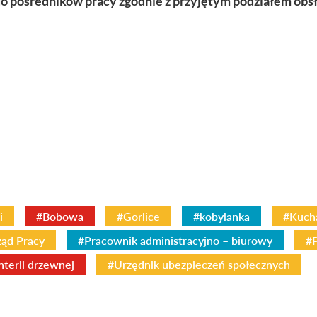
do pośredników pracy zgodnie z przyjętym podziałem obs
i
#Bobowa
#Gorlice
#kobylanka
#Kuch
ąd Pracy
#Pracownik administracyjno – biurowy
#
nterii drzewnej
#Urzędnik ubezpieczeń społecznych