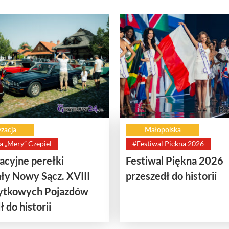
zacja
Małopolska
a „Mery” Czepiel
#Festiwal Piękna 2026
cyjne perełki
Festiwal Piękna 2026
ły Nowy Sącz. XVIII
przeszedł do historii
bytkowych Pojazdów
 do historii