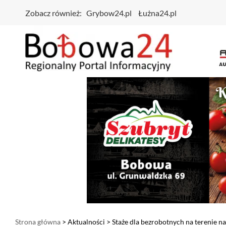
Zobacz również:
Grybow24.pl
Łużna24.pl
Strona główna
>
Aktualności
> Staże dla bezrobotnych na terenie n