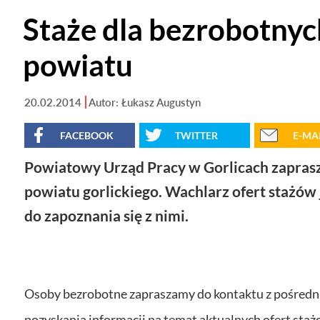
Staże dla bezrobotnyc
powiatu
20.02.2014
Autor: Łukasz Augustyn
FACEBOOK
TWITTER
E-MA
Powiatowy Urząd Pracy w Gorlicach zaprasza
powiatu gorlickiego. Wachlarz ofert stażów 
do zapoznania się z nimi.
Osoby bezrobotne zapraszamy do kontaktu z pośredni
pozyskania informacji na temat aktualnych ofert s