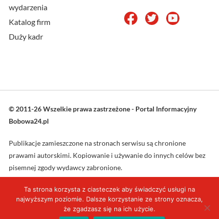
wydarzenia
Katalog firm
Duży kadr
© 2011-26 Wszelkie prawa zastrzeżone - Portal Informacyjny
Bobowa24.pl
Publikacje zamieszczone na stronach serwisu są chronione
prawami autorskimi. Kopiowanie i używanie do innych celów bez
pisemnej zgody wydawcy zabronione.
Ta strona korzysta z ciasteczek aby świadczyć usługi na
Projekt oraz wykonanie: L4web.pl
najwyższym poziomie. Dalsze korzystanie ze strony oznacza,
że zgadzasz się na ich użycie.