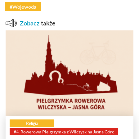
#Wojewoda
Zobacz
także
Religia
#4. Rowerowa Pielgrzymka z Wilczysk na Jasną Górę