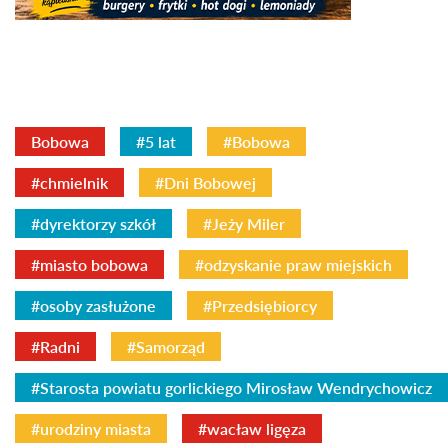
Bobowa
#5 lat
#Bobowa
#chmielnik
#Dni Bobowej
#dyrektorzy szkół
#Jeży Miler
#miasto bobowa
#odzyskanie praw miejskich
#osoby zasłużone
#Przedsiębiorcy
#Radni
#Samorząd
#Starosta powiatu gorlickiego Mirosław Wendrychowicz
#urodziny miasta
#wacław ligęza