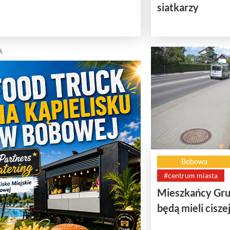
siatkarzy
A
Bobowa
#centrum miasta
Mieszkańcy Gru
będą mieli ciszej