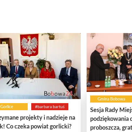
Gmina Bobowa
Gorlice
#barbara bartuś
Sesja Rady Miejs
ymane projekty i nadzieje na
podziękowania d
k! Co czeka powiat gorlicki?
proboszcza, grat