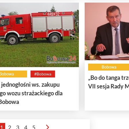
Bobowa
Bobowa
#Bobowa
„Bo do tanga tr
 jednogłośni ws. zakupu
VII sesja Rady M
o wozu strażackiego dla
Bobowa
1
2
3
4
5