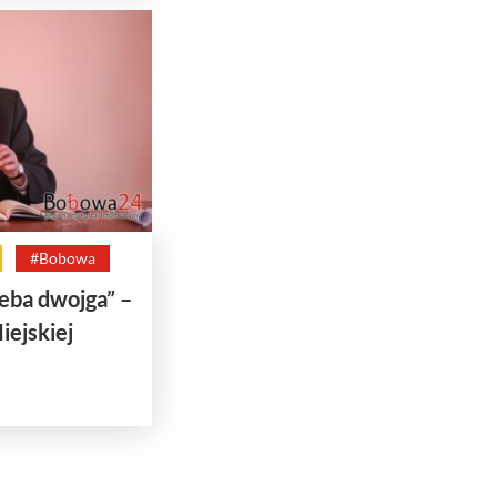
#Bobowa
zeba dwojga” –
iejskiej