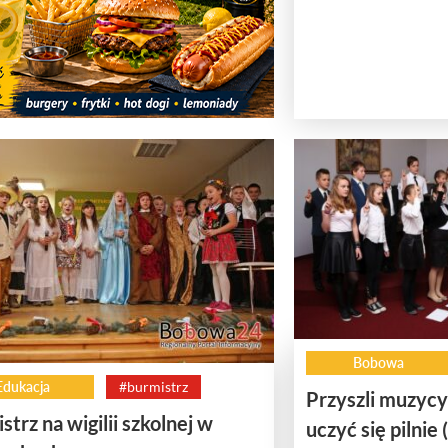
Bobowa
Edukacja
#burmistrz
Przyszli muzycy
strz na wigilii szkolnej w
uczyć się pilnie 