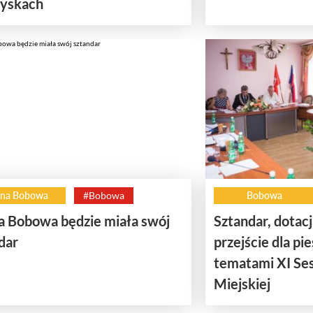
zyskach
na Bobowa
#Bobowa
Bobowa
 Bobowa będzie miała swój
Sztandar, dotacj
dar
przejście dla pi
tematami XI Ses
Miejskiej