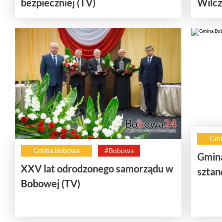
bezpieczniej (TV)
Wilc
Gmi
Gmina Bobowa
#Bobowa
Gmina
XXV lat odrodzonego samorządu w
sztan
Bobowej (TV)