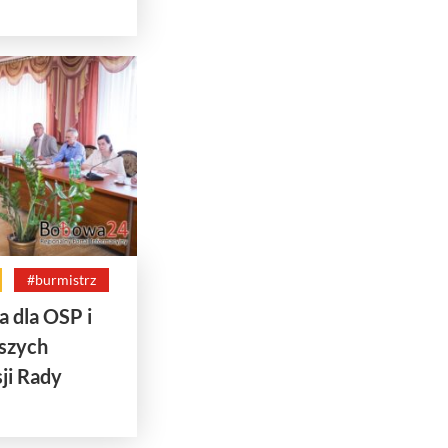
#burmistrz
a dla OSP i
eszych
ji Rady