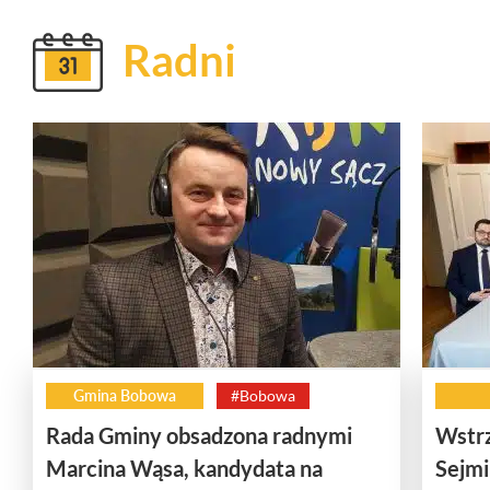
Radni
Gmina Bobowa
#Bobowa
Rada Gminy obsadzona radnymi
Wstrz
Marcina Wąsa, kandydata na
Sejmi