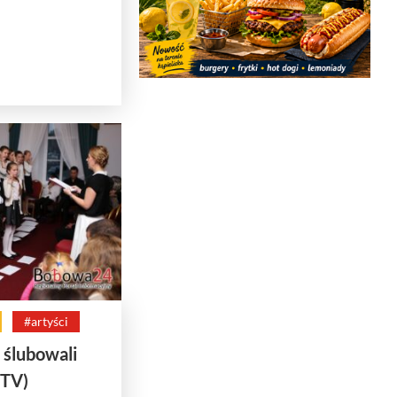
#artyści
 ślubowali
(TV)