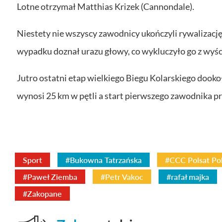
Lotne otrzymał Matthias Krizek (Cannondale).
Niestety nie wszyscy zawodnicy ukończyli rywalizac
wypadku doznał urazu głowy, co wykluczyło go z wyśc
Jutro ostatni etap wielkiego Biegu Kolarskiego dookoł
wynosi 25 km w pętli a start pierwszego zawodnika pr
Sport
#Bukowna Tatrzańska
#CCC Polsat Po
#Paweł Ziemba
#Petr Vakoc
#rafał majka
#Zakopane