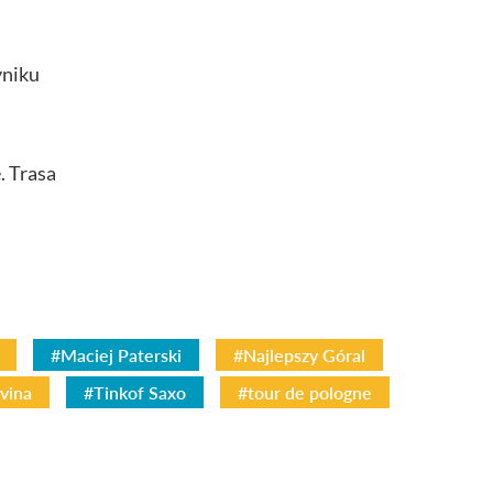
yniku
. Trasa
#Maciej Paterski
#Najlepszy Góral
vina
#Tinkof Saxo
#tour de pologne