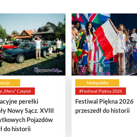
zacja
Małopolska
a „Mery” Czepiel
#Festiwal Piękna 2026
cyjne perełki
Festiwal Piękna 2026
ły Nowy Sącz. XVIII
przeszedł do historii
bytkowych Pojazdów
 do historii