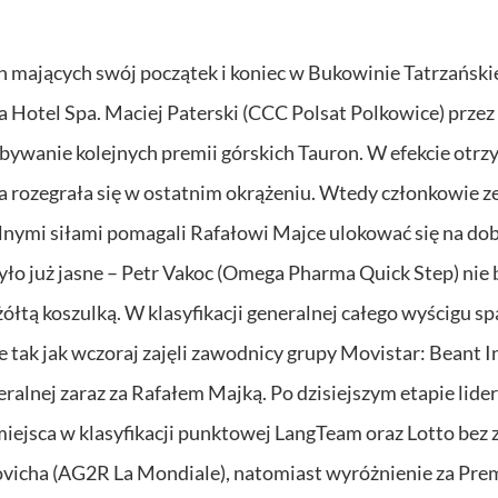
h mających swój początek i koniec w Bukowinie Tatrzańskie
 Hotel Spa. Maciej Paterski (CCC Polsat Polkowice) przez
obywanie kolejnych premii górskich Tauron. W efekcie otrz
a rozegrała się w ostatnim okrążeniu. Wtedy członkowie z
lnymi siłami pomagali Rafałowi Majce ulokować się na dob
było już jasne – Petr Vakoc (Omega Pharma Quick Step) nie 
 żółtą koszulką. W klasyfikacji generalnej całego wyścigu sp
ce tak jak wczoraj zajęli zawodnicy grupy Movistar: Beant I
neralnej zaraz za Rafałem Majką. Po dzisiejszym etapie lide
ejsca w klasyfikacji punktowej LangTeam oraz Lotto bez 
vicha (AG2R La Mondiale), natomiast wyróżnienie za Pre