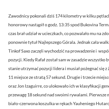
Zawodnicy pokonali dziś 174 kilometry w kilku pętlac
honorowy nastąpił o godz. 13:35 spod Bukovina Terma
czas brał udział w ucieczkach, co pozwalało mu na zd
ponownie tytuł Najlepszego Górala. Jednak cała walk
Tinkof Saxo zaczęli wychodzić na prowadzenie i wspó
pozycji. Kiedy Rafał został sam w zasadzie wszystko 
stanie utrzymać pozycji lidera i musiał pożegnać się z
11 miejsce ze stratą 57 sekund. Drugie i trzecie miejs
oraz Jon Izaguirre, co ulokowało ich w klasyfikacji ge
przewagę 18 sekund nad swoimi rywalami. Pierwsze mi
biało-czerwona koszulka w rękach Yauheniego Hutaro