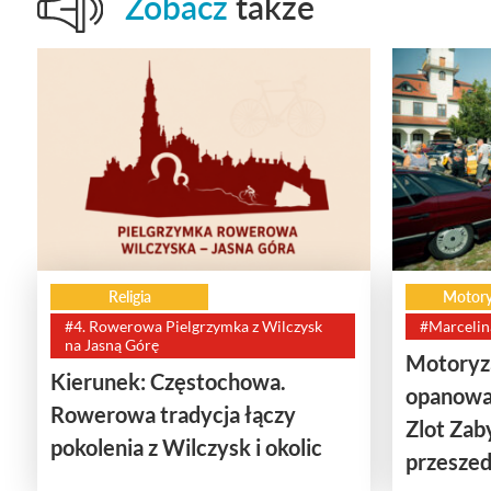
Zobacz
także
Religia
Motory
#4. Rowerowa Pielgrzymka z Wilczysk
#Marcelin
na Jasną Górę
Motoryza
Kierunek: Częstochowa.
opanowa
Rowerowa tradycja łączy
Zlot Za
pokolenia z Wilczysk i okolic
przeszedł