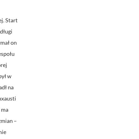
j. Start
 długi
ymał on
espołu
rej
był w
adł na
nxausti
r ma
zmian –
mie