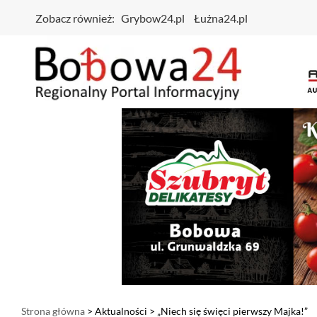
Zobacz również:
Grybow24.pl
Łużna24.pl
Strona główna
>
Aktualności
> „Niech się święci pierwszy Majka!”