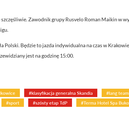
ję szczęśliwie. Zawodnik grupy Rusvelo Roman Maikin w w
igu.
a Polski. Będzie to jazda indywidualna na czas w Krakowie
zewidziany jest na godzinę 15:00.
lkowice
#klasyfikacja generalna Skandia
#lang team
#sport
#szósty etap TdP
#Terma Hotel Spa Buko