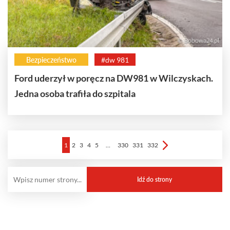
Bezpieczeństwo
#dw 981
Ford uderzył w poręcz na DW981 w Wilczyskach.
Jedna osoba trafiła do szpitala
1
2
3
4
5
…
330
331
332