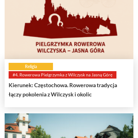
Religia
#4. Rowerowa Pielgrzymka z Wilczysk na Jasną Górę
Kierunek: Częstochowa. Rowerowa tradycja
łączy pokolenia z Wilczysk i okolic