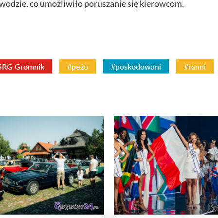
awodzie, co umożliwiło poruszanie się kierowcom.
SRG Gromnik
#peżo
#poskodowani
#ranni