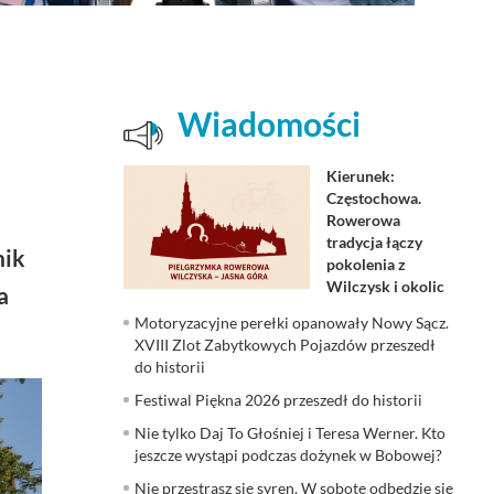
Wiadomości
Kierunek:
Częstochowa.
Rowerowa
tradycja łączy
nik
pokolenia z
Wilczysk i okolic
a
Motoryzacyjne perełki opanowały Nowy Sącz.
XVIII Zlot Zabytkowych Pojazdów przeszedł
do historii
Festiwal Piękna 2026 przeszedł do historii
Nie tylko Daj To Głośniej i Teresa Werner. Kto
jeszcze wystąpi podczas dożynek w Bobowej?
Nie przestrasz się syren. W sobotę odbędzie się