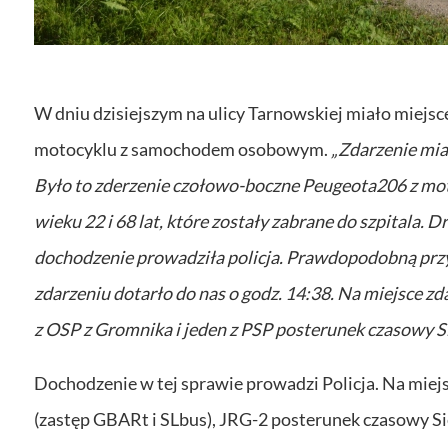
W dniu dzisiejszym na ulicy Tarnowskiej miało miejs
motocyklu z samochodem osobowym.
„Zdarzenie mia
Było to zderzenie czołowo-boczne Peugeota206 z m
wieku 22 i 68 lat, które zostały zabrane do szpitala.
dochodzenie prowadziła policja. Prawdopodobną prz
zdarzeniu dotarło do nas o godz. 14:38. Na miejsce z
z OSP z Gromnika i jeden z PSP posterunek czasowy Si
Dochodzenie w tej sprawie prowadzi Policja. Na mie
(zastęp GBARt i SLbus), JRG-2 posterunek czasowy S