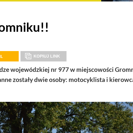
omniku!!
IL
KOPIUJ LINK
rodze wojewódzkiej nr 977 w miejscowości Grom
ne zostały dwie osoby: motocyklista i kierowc