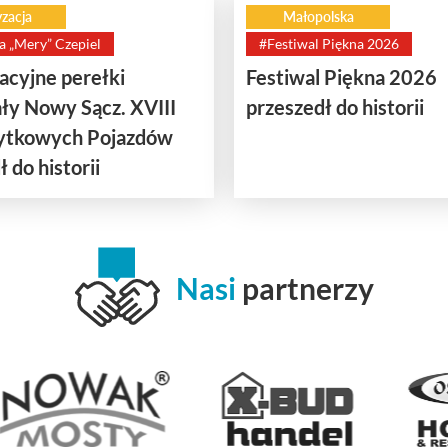
zacja
Małopolska
a „Mery” Czepiel
#Festiwal Piękna 2026
cyjne perełki
Festiwal Piękna 2026
ły Nowy Sącz. XVIII
przeszedł do historii
bytkowych Pojazdów
 do historii
Nasi
partnerzy