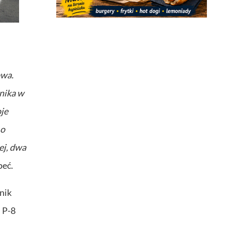
u
owa.
nika w
oje
 o
ej, dwa
peć.
nik
 P-8