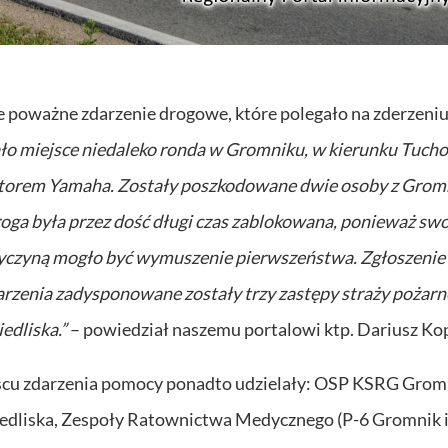
ce poważne zdarzenie drogowe, które polegało na zderzeni
ło miejsce niedaleko ronda w Gromniku, w kierunku Tuch
otorem Yamaha. Zostały poszkodowane dwie osoby z Grom
 Droga była przez dość długi czas zablokowana, ponieważ sw
yczyną mogło być wymuszenie pierwszeństwa. Zgłoszenie
darzenia zadysponowane zostały trzy zastępy straży pożarn
edliska.”
– powiedział naszemu portalowi ktp. Dariusz Ko
jscu zdarzenia pomocy ponadto udzielały: OSP KSRG Grom
iedliska, Zespoły Ratownictwa Medycznego (P-6 Gromnik i