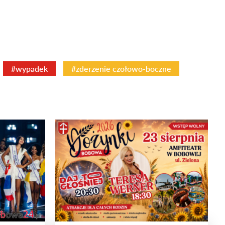
#wypadek
#zderzenie czołowo-boczne