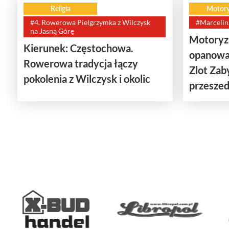
Religia
Motory
#4. Rowerowa Pielgrzymka z Wilczysk
#Marcelin
na Jasną Górę
Motoryza
Kierunek: Częstochowa.
opanowa
Rowerowa tradycja łączy
Zlot Za
pokolenia z Wilczysk i okolic
przeszedł