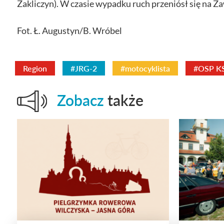
Zakliczyn). W czasie wypadku ruch przeniósł się na Z
Fot. Ł. Augustyn/B. Wróbel
Region
#JRG-2
#motocyklista
#OSP K
Zobacz
także