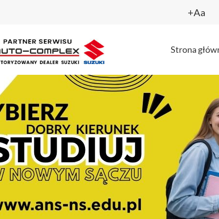
+Aa
Strona głów