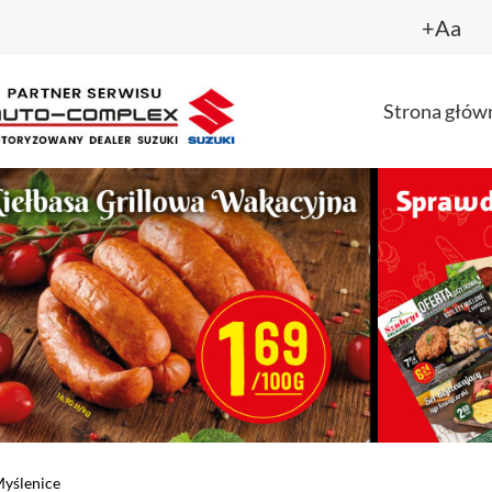
+Aa
Strona głów
yślenice