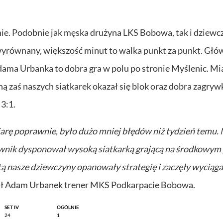
nie. Podobnie jak męska drużyna LKS Bobowa, tak i dziewc
wyrównany, większość minut to walka punkt za punkt. Głó
dama Urbanka to dobra gra w polu po stronie Myślenic. Mi
ną zaś naszych siatkarek okazał się blok oraz dobra zagryw
3:1.
arę poprawnie, było dużo mniej błędów niż tydzień temu. 
iwnik dysponował wysoką siatkarką grającą na środkowym 
ą nasze dziewczyny opanowały strategię i zaczęły wyciągać
 Adam Urbanek trener MKS Podkarpacie Bobowa.
SET IV
OGÓLNIE
24
1