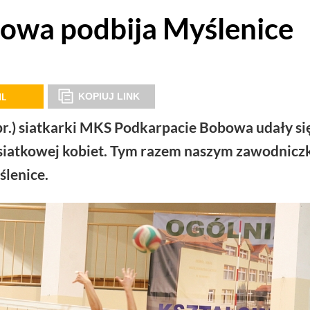
owa podbija Myślenice
IL
KOPIUJ LINK
br.) siatkarki MKS Podkarpacie Bobowa udały si
i siatkowej kobiet. Tym razem naszym zawodnic
ślenice.