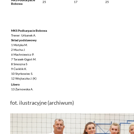
25
17
25
Bobowa
MKS Podkarpacie Bobowa
Trener: Urbanek A.
Skład podstawowy
1 Motyka M.
2 Mucha J.
6 Machniewicz P.
7 Tarasek-Gigoń M.
8 Smoszna S
9 Ćwiklik K.
10 Styrkowiec S.
12 Wojtaczka J. (K)
Libero
13 Żarnowska A.
fot. ilustracyjne (archiwum)