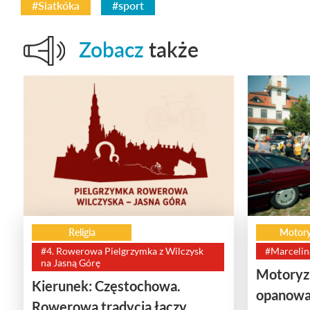
#Siatkóka
#sport
Zobacz
także
Religia
Motory
#4. Rowerowa Pielgrzymka z Wilczysk
#Marcelin
na Jasną Górę
Motoryza
Kierunek: Częstochowa.
opanowa
Rowerowa tradycja łączy