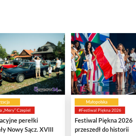
zacja
Małopolska
a „Mery” Czepiel
#Festiwal Piękna 2026
cyjne perełki
Festiwal Piękna 2026
ły Nowy Sącz. XVIII
przeszedł do historii