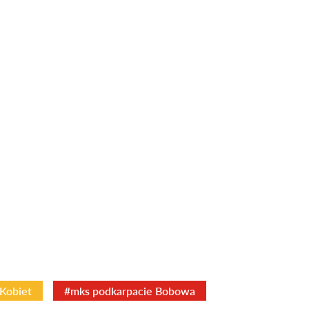
 Kobiet
#mks podkarpacie Bobowa