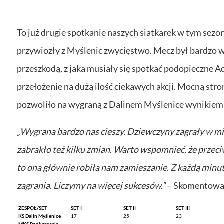
To już drugie spotkanie naszych siatkarek w tym sezo
przywiozły z Myślenic zwycięstwo. Mecz był bardzo 
przeszkodą, z jaka musiały się spotkać podopieczne A
przełożenie na dużą ilość ciekawych akcji. Mocną stro
pozwoliło na wygraną z Dalinem Myślenice wynikiem 
„Wygrana bardzo nas cieszy. Dziewczyny zagrały w mi
zabrakło też kilku zmian. Warto wspomnieć, że przec
to ona głównie robiła nam zamieszanie. Z każdą minut
zagrania. Liczymy na więcej sukcesów.”
– Skomentował
ZESPÓŁ/SET
SET I
SET II
SET III
KS Dalin Myślenice
17
25
23
MKS Podkarpacie