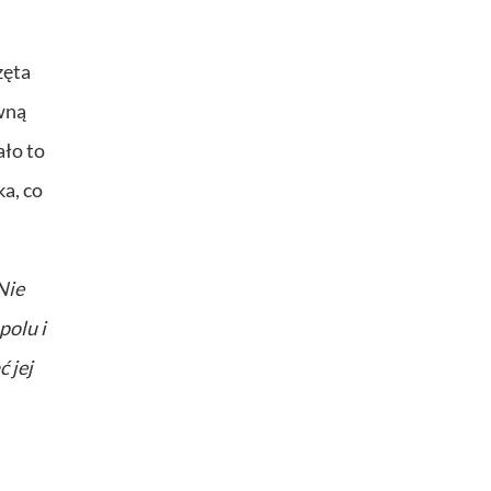
zęta
wną
ało to
ka, co
Nie
polu i
 jej