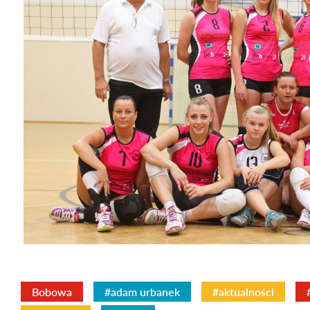
Bobowa
#adam urbanek
#aktualności