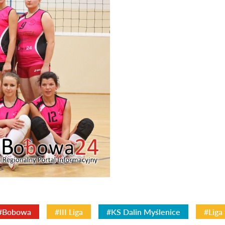
#Bobowa
#III Liga
#KS Dalin Myślenice
#Liga