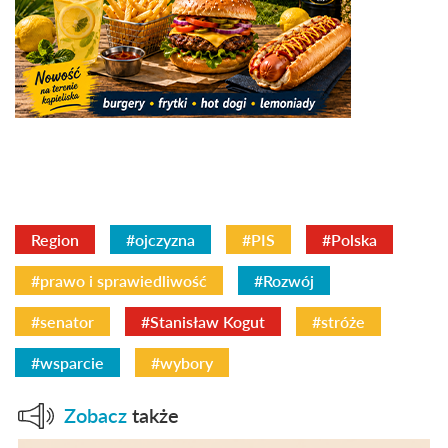
Region
#ojczyzna
#PIS
#Polska
#prawo i sprawiedliwość
#Rozwój
#senator
#Stanisław Kogut
#stróże
#wsparcie
#wybory
Zobacz
także