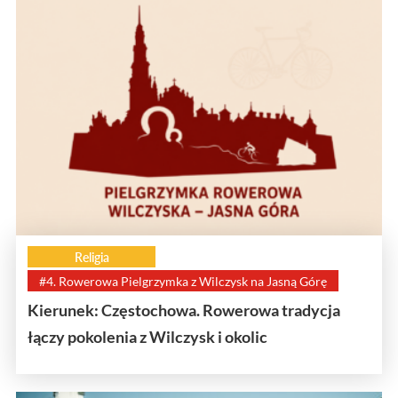
Religia
#4. Rowerowa Pielgrzymka z Wilczysk na Jasną Górę
Kierunek: Częstochowa. Rowerowa tradycja
łączy pokolenia z Wilczysk i okolic