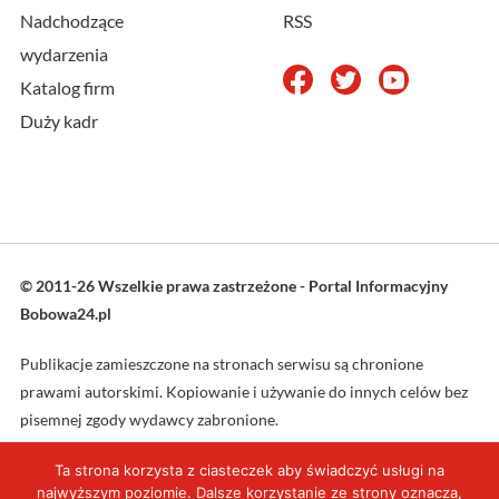
Nadchodzące
RSS
wydarzenia
Katalog firm
Duży kadr
© 2011-26 Wszelkie prawa zastrzeżone - Portal Informacyjny
Bobowa24.pl
Publikacje zamieszczone na stronach serwisu są chronione
prawami autorskimi. Kopiowanie i używanie do innych celów bez
pisemnej zgody wydawcy zabronione.
Ta strona korzysta z ciasteczek aby świadczyć usługi na
Projekt oraz wykonanie: L4web.pl
najwyższym poziomie. Dalsze korzystanie ze strony oznacza,