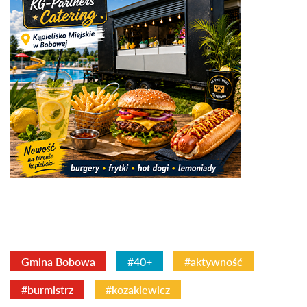
Gmina Bobowa
#40+
#aktywność
#burmistrz
#kozakiewicz