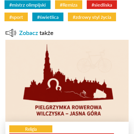
#mistrz olimpijski
#Remiza
#siedliska
#sport
#świetlica
#zdrowy styl życia
Zobacz
także
Religia