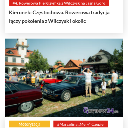
#4. Rowerowa Pielgrzymka z Wilczysk na Jasną Górę
Kierunek: Częstochowa. Rowerowa tradycja
łączy pokolenia z Wilczysk i okolic
Motoryzacja
#Marcelina „Mery” Czepiel