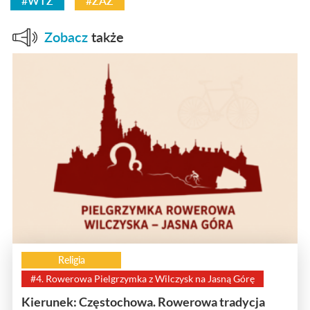
#WTZ
#ZAZ
Zobacz
także
Religia
#4. Rowerowa Pielgrzymka z Wilczysk na Jasną Górę
Kierunek: Częstochowa. Rowerowa tradycja