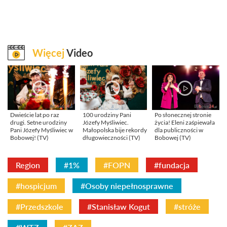
Więcej
Video
Dwieście lat po raz
100 urodziny Pani
Po słonecznej stronie
drugi. Setne urodziny
Józefy Myśliwiec.
życia! Eleni zaśpiewała
Pani Józefy Myśliwiec w
Małopolska bije rekordy
dla publiczności w
Bobowej! (TV)
długowieczności (TV)
Bobowej (TV)
Region
#1%
#FOPN
#fundacja
#hospicjum
#Osoby niepełnosprawne
#Przedszkole
#Stanisław Kogut
#stróże