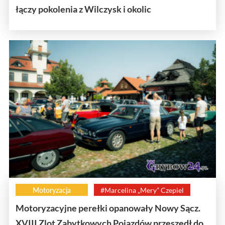
łączy pokolenia z Wilczysk i okolic
Motoryzacja
#Marcelina „Mery” Czepiel
Motoryzacyjne perełki opanowały Nowy Sącz.
XVIII Zlot Zabytkowych Pojazdów przeszedł do