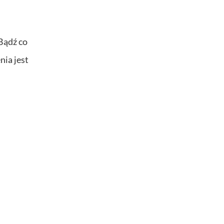
Bądź co
nia jest