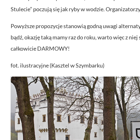
Stulecie” poczują się jak ryby w wodzie. Organizatorz
Powyższe propozycje stanowią godną uwagi alternat
bądź, okazję taką mamy raz do roku, warto więc z niej 
całkowicie DARMOWY!
fot. ilustracyjne (Kasztel w Szymbarku)