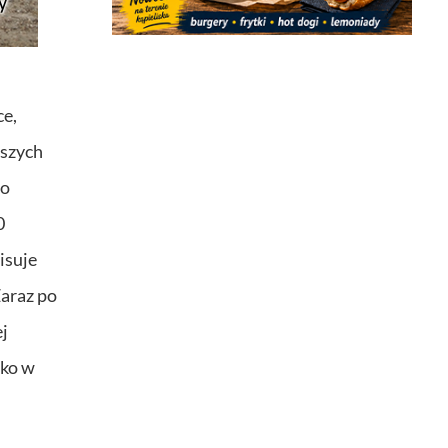
ce,
dszych
go
0
isuje
Zaraz po
ej
tko w