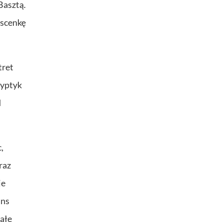
Basztą.
 scenkę
tret
ryptyk
d
,
raz
je
ans
iałe