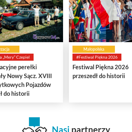
zacja
Małopolska
a „Mery” Czepiel
#Festiwal Piękna 2026
cyjne perełki
Festiwal Piękna 2026
ły Nowy Sącz. XVIII
przeszedł do historii
bytkowych Pojazdów
 do historii
Nasi
partnerzy