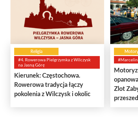
Religia
Motory
#4. Rowerowa Pielgrzymka z Wilczysk
#Marcelin
na Jasną Górę
Motoryza
Kierunek: Częstochowa.
opanowa
Rowerowa tradycja łączy
Zlot Za
pokolenia z Wilczysk i okolic
przeszedł