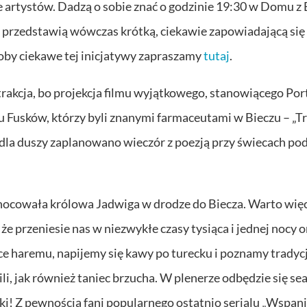
artystów. Dadzą o sobie znać o godzinie 19:30 w Domu z 
” przedstawią wówczas krótką, ciekawie zapowiadającą się
soby ciekawe tej inicjatywy zapraszamy
tutaj
.
rakcja, bo projekcja filmu wyjątkowego, stanowiącego Por
 Fusków, którzy byli znanymi farmaceutami w Bieczu – „T
y dla duszy zaplanowano wieczór z poezją przy świecach po
nocowała królowa Jadwiga w drodze do Biecza. Warto więc
 że przeniesie nas w niezwykłe czasy tysiąca i jednej nocy o
 haremu, napijemy się kawy po turecku i poznamy tradyc
gili, jak również taniec brzucha. W plenerze odbędzie się se
ki! Z pewnością fani popularnego ostatnio serialu „Wspan