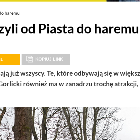
 do haremu
yli od Piasta do haremu
IL
KOPIUJ LINK
ą już wszyscy. Te, które odbywają się w więks
orlicki również ma w zanadrzu trochę atrakcji,