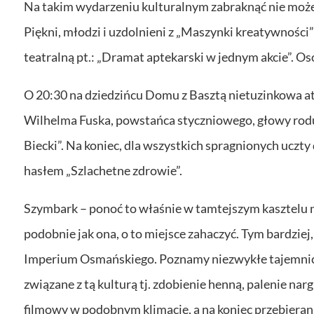
Na takim wydarzeniu kulturalnym zabraknąć nie może 
Piękni, młodzi i uzdolnieni z „Maszynki kreatywności
teatralną pt.: „Dramat aptekarski w jednym akcie”. O
O 20:30 na dziedzińcu Domu z Basztą nietuzinkowa at
Wilhelma Fuska, powstańca styczniowego, głowy rodu
Biecki”. Na koniec, dla wszystkich spragnionych uczt
hasłem „Szlachetne zdrowie”.
Szymbark – ponoć to właśnie w tamtejszym kasztelu 
podobnie jak ona, o to miejsce zahaczyć. Tym bardziej,
Imperium Osmańskiego. Poznamy niezwykłe tajemnice
związane z tą kulturą tj. zdobienie henną, palenie nar
filmowy w podobnym klimacie, a na koniec przebieran