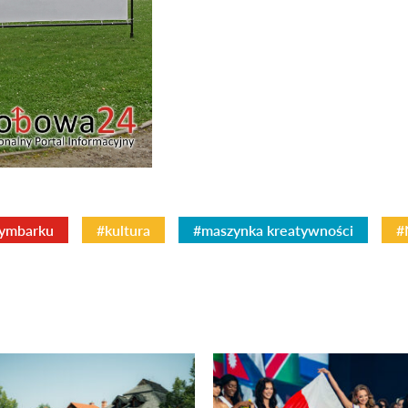
zymbarku
#kultura
#maszynka kreatywności
#