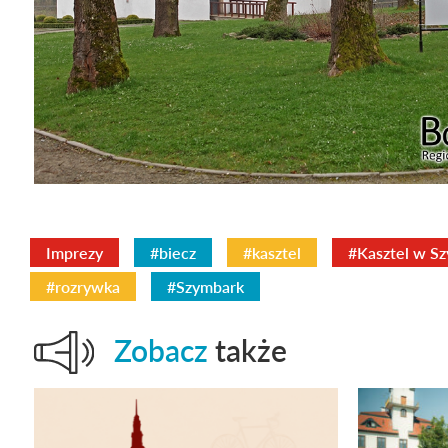
Imprezy
#biecz
#kasztel
#Kasztel w S
#rozrywka
#Szymbark
Zobacz
także