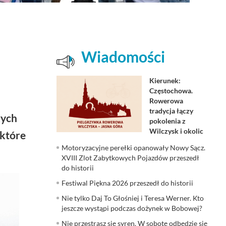
Wiadomości
Kierunek:
Częstochowa.
Rowerowa
tradycja łączy
zych
pokolenia z
Wilczysk i okolic
 które
Motoryzacyjne perełki opanowały Nowy Sącz.
XVIII Zlot Zabytkowych Pojazdów przeszedł
do historii
Festiwal Piękna 2026 przeszedł do historii
Nie tylko Daj To Głośniej i Teresa Werner. Kto
jeszcze wystąpi podczas dożynek w Bobowej?
Nie przestrasz się syren. W sobotę odbędzie się