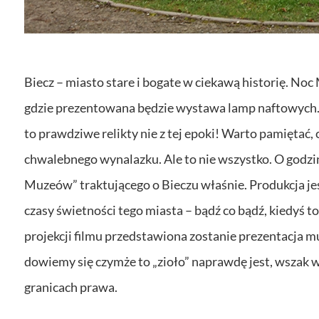
Biecz – miasto stare i bogate w ciekawą historię. N
gdzie prezentowana będzie wystawa lamp naftowych. 
to prawdziwe relikty nie z tej epoki! Warto pamiętać, 
chwalebnego wynalazku. Ale to nie wszystko. O godzin
Muzeów” traktującego o Bieczu właśnie. Produkcja jes
czasy świetności tego miasta – bądź co bądź, kiedyś t
projekcji filmu przedstawiona zostanie prezentacja mul
dowiemy się czymże to „zioło” naprawdę jest, wszak w
granicach prawa.