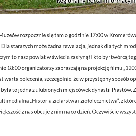
oc Muzeów rozpocznie się tam o godzinie 17:00 w Kromerów
Dla starszych może żadna rewelacja, jednak dla tych mło
czym to nasz powiat w świecie zasłynął i kto był twórcą te
ie 18:00 organizatorzy zapraszają na projekcję filmu „120
t warta polecenia, szczególnie, że w przystępny sposób op
o była to jedna z ulubionych miejscówek dynastii Piastów. 
timedialna „Historia zielarstwa i ziołolecznictwa”, z któr
iększość z nas obcuje z nim na co dzień. Oczywiście wszys