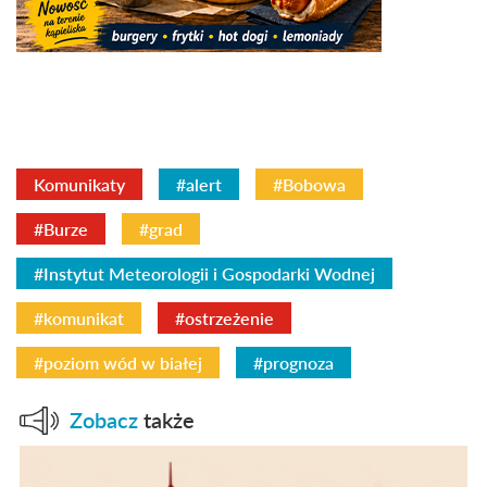
Komunikaty
#alert
#Bobowa
#Burze
#grad
#Instytut Meteorologii i Gospodarki Wodnej
#komunikat
#ostrzeżenie
#poziom wód w białej
#prognoza
Zobacz
także