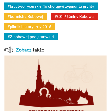
#bractwo rycerskie 46 chorągwi zygmunta gryfity
#burmistrz Bobowej
#CKiP Gminy Bobowa
#piknik historyczny 2016
#Z bobowej pod grunwald
Zobacz
także