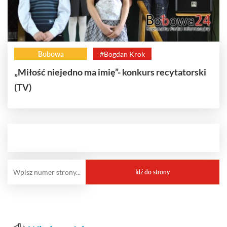
Bobowa
#Bogdan Krok
„Miłość niejedno ma imię”- konkurs recytatorski
(TV)