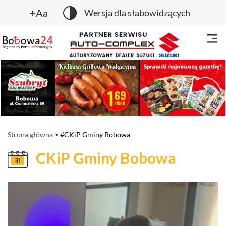
+Aa
Wersja dla słabowidzących
Strona główna
> #CKiP Gminy Bobowa
CKiP Gminy Bobowa