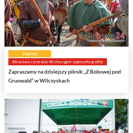
Imprezy
#bractwo rycerskie 46 chorągwi zygmunta gryfity
Zapraszamy na dzisiejszy piknik „Z Bobowej pod
Grunwald” w Wilczyskach