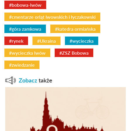
#bobowa-lwów
#cmentarze orląt lwowskich i łyczakowski
#góra zamkowa
#katedra ormiańska
#rynek
#Ukraina
#wycieczka
#wycieczka lwów
#ZSZ Bobowa
#zwiedzanie
Zobacz
także