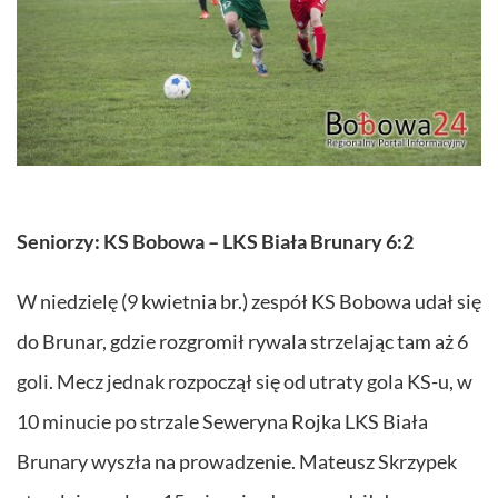
Seniorzy: KS Bobowa – LKS Biała Brunary 6:2
W niedzielę (9 kwietnia br.) zespół KS Bobowa udał się
do Brunar, gdzie rozgromił rywala strzelając tam aż 6
goli. Mecz jednak rozpoczął się od utraty gola KS-u, w
10 minucie po strzale Seweryna Rojka LKS Biała
Brunary wyszła na prowadzenie. Mateusz Skrzypek