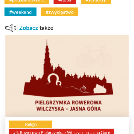
#weekend
#zwycięstwo
Zobacz
także
Religia
#4. Rowerowa Pielgrzymka z Wilczysk na Jasną Górę