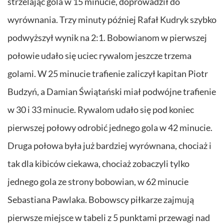
strzelając gola w 15 minucie, doprowadził do
wyrównania. Trzy minuty później Rafał Kudryk szybko
podwyższył wynik na 2:1. Bobowianom w pierwszej
połowie udało się uciec rywalom jeszcze trzema
golami. W 25 minucie trafienie zaliczył kapitan Piotr
Budzyń, a Damian Świątański miał podwójne trafienie
w 30 i 33 minucie. Rywalom udało się pod koniec
pierwszej połowy odrobić jednego gola w 42 minucie.
Druga połowa była już bardziej wyrównana, chociaż i
tak dla kibiców ciekawa, chociaż zobaczyli tylko
jednego gola ze strony bobowian, w 62 minucie
Sebastiana Pawlaka. Bobowscy piłkarze zajmują
pierwsze miejsce w tabeli z 5 punktami przewagi nad