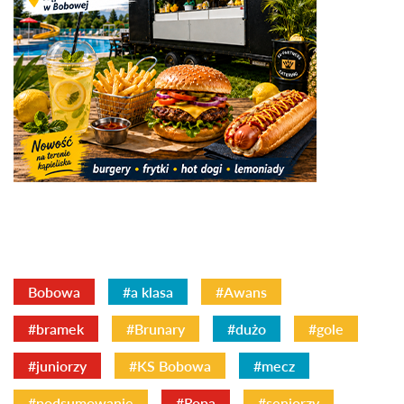
Bobowa
#a klasa
#Awans
#bramek
#Brunary
#dużo
#gole
#juniorzy
#KS Bobowa
#mecz
#podsumowanie
#Ropa
#seniorzy