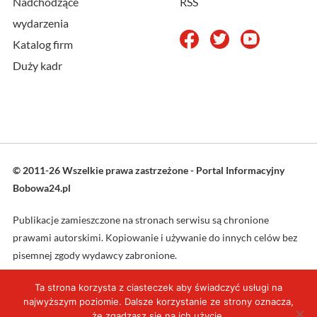
Nadchodzące
RSS
wydarzenia
Katalog firm
Duży kadr
© 2011-26 Wszelkie prawa zastrzeżone - Portal Informacyjny
Bobowa24.pl
Publikacje zamieszczone na stronach serwisu są chronione
prawami autorskimi. Kopiowanie i używanie do innych celów bez
pisemnej zgody wydawcy zabronione.
Ta strona korzysta z ciasteczek aby świadczyć usługi na
Projekt oraz wykonanie: L4web.pl
najwyższym poziomie. Dalsze korzystanie ze strony oznacza,
że zgadzasz się na ich użycie.