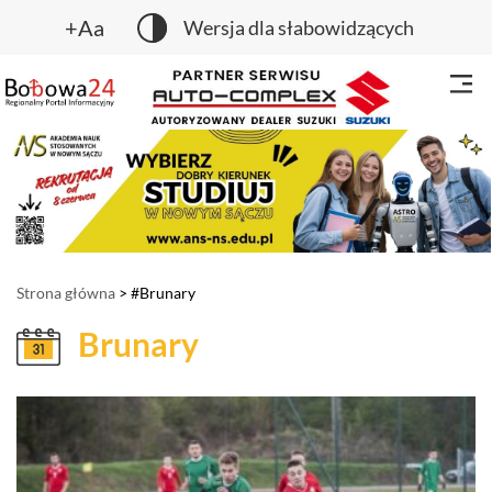
+Aa
Wersja dla słabowidzących
Strona główna
> #Brunary
Brunary