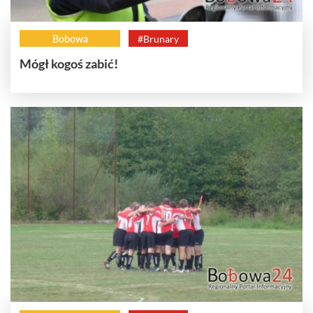
Bobowa
#Brunary
Mógł kogoś zabić!