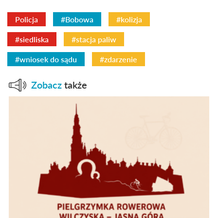
Policja
#Bobowa
#kolizja
#siedliska
#stacja paliw
#wniosek do sądu
#zdarzenie
Zobacz
także