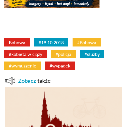
Bobowa
#19 10 2018
#Bobowa
#kobieta w ciąży
#policja
#służby
#wymuszenie
#wypadek
Zobacz
także