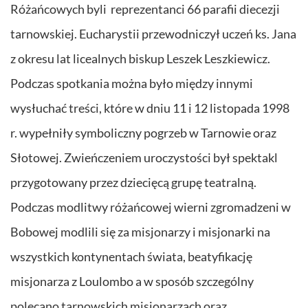
Różańcowych byli reprezentanci 66 parafii diecezji
tarnowskiej. Eucharystii przewodniczył uczeń ks. Jana
z okresu lat licealnych biskup Leszek Leszkiewicz.
Podczas spotkania można było między innymi
wysłuchać treści, które w dniu 11 i 12 listopada 1998
r. wypełniły symboliczny pogrzeb w Tarnowie oraz
Słotowej. Zwieńczeniem uroczystości był spektakl
przygotowany przez dziecięcą grupę teatralną.
Podczas modlitwy różańcowej wierni zgromadzeni w
Bobowej modlili się za misjonarzy i misjonarki na
wszystkich kontynentach świata, beatyfikację
misjonarza z Loulombo a w sposób szczególny
polecano tarnowskich misjonarzach oraz