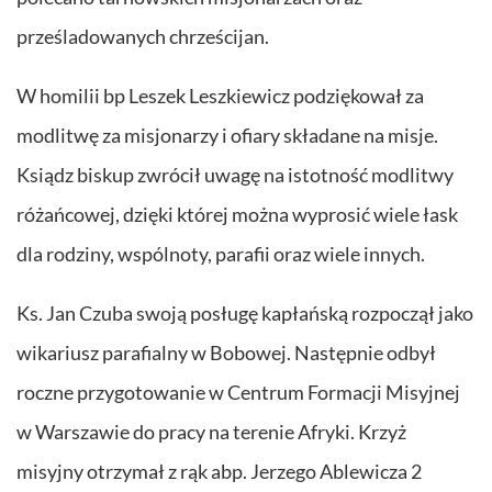
prześladowanych chrześcijan.
W homilii bp Leszek Leszkiewicz podziękował za
modlitwę za misjonarzy i ofiary składane na misje.
Ksiądz biskup zwrócił uwagę na istotność modlitwy
różańcowej, dzięki której można wyprosić wiele łask
dla rodziny, wspólnoty, parafii oraz wiele innych.
Ks. Jan Czuba swoją posługę kapłańską rozpoczął jako
wikariusz parafialny w Bobowej. Następnie odbył
roczne przygotowanie w Centrum Formacji Misyjnej
w Warszawie do pracy na terenie Afryki. Krzyż
misyjny otrzymał z rąk abp. Jerzego Ablewicza 2