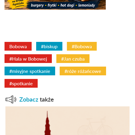
Bobowa
#biskup
#Bobowa
#Hala w Bobowej
#Jan czuba
#misyjne spotkanie
#róże różańcowe
#spotkanie
Zobacz
także