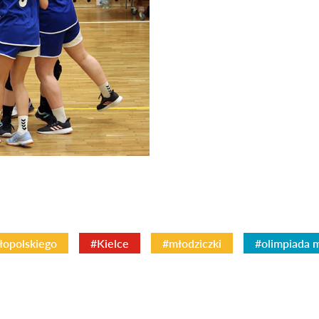
opolskiego
#Kielce
#młodziczki
#olimpiada 