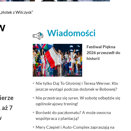
złotek z Wilczysk”
w
Wiadomości
Festiwal Piękna
2026 przeszedł do
historii
Nie tylko Daj To Głośniej i Teresa Werner. Kto
jeszcze wystąpi podczas dożynek w Bobowej?
ierze
Nie przestrasz się syren. W sobotę odbędzie się
ogólnokrajowy trening!
 aż 7
Borówki do paczkomatu? A może owocna
w
współpraca z plantacją?
Mery Czepiel i Auto-Complex zapraszają na