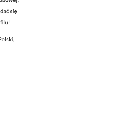
dać się
ilu!
olski,