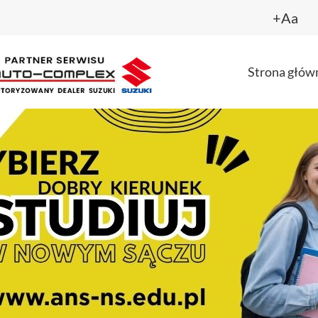
+Aa
Strona głów