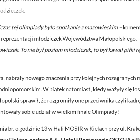
odzieczek.
zas tej olimpiady było spotkanie z mazowieckim –
komen
er reprezentacji młodziczek Województwa Małopolskiego. 
iczek. To nie był poziom młodziczek, to był kawał piłki r
ra, nabrały nowego znaczenia przy kolejnych rozegranych
odniopomorskim. W piątek natomiast, kiedy ważyły się lo
ałopolski sprawił, że rozgromiły one przeciwnika czyli kadr
towały sobie udział w wielkim finale Olimpiady!
nia br. o godzinie 13 w Hali MOSIR w Kielach przy ul. Krak
my: Elektro-partner A.S., Hotel i Restauracja OSTOJA z 