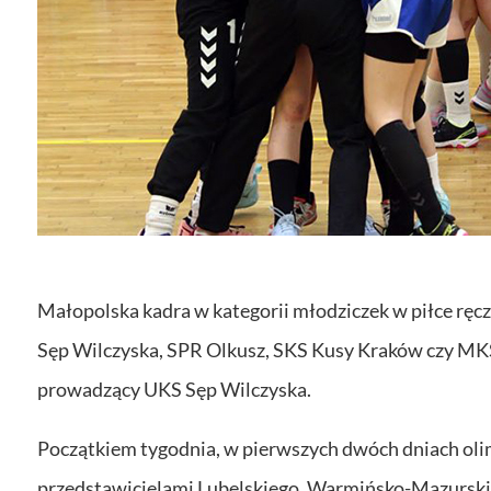
Małopolska kadra w kategorii młodziczek w piłce ręcz
Sęp Wilczyska, SPR Olkusz, SKS Kusy Kraków czy
MKS
prowadzący UKS Sęp Wilczyska.
Początkiem tygodnia, w pierwszych dwóch dniach olim
przedstawicielami Lubelskiego, Warmińsko-Mazurskie