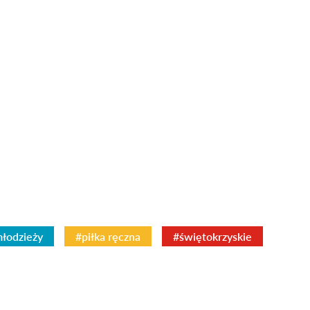
młodzieży
#piłka ręczna
#świętokrzyskie