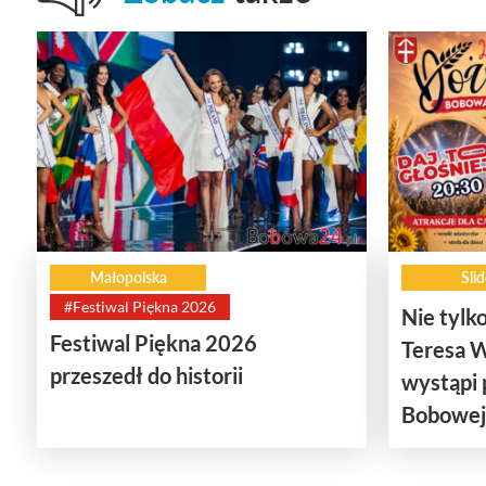
Małopolska
Slid
#Festiwal Piękna 2026
Nie tylko
Festiwal Piękna 2026
Teresa W
przeszedł do historii
wystąpi
Bobowej