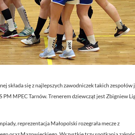
nej składa się z najlepszych zawodniczek takich zespołów
 PM MPEC Tarnów. Trenerem dziewcząt jest Zbigniew Lig
piady, reprezentacja Małopolski rozegrała mecze z
go oraz Mazowieckiego. Wszystkie trzy spotkania zakończ