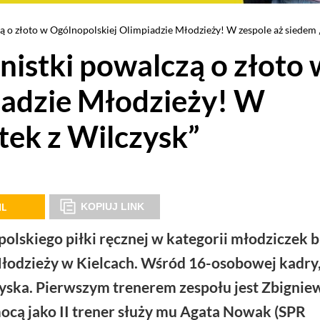
ą o złoto w Ogólnopolskiej Olimpiadzie Młodzieży! W zespole aż siedem „
nistki powalczą o złoto 
iadzie Młodzieży! W
tek z Wilczysk”
IL
KOPIUJ LINK
skiego piłki ręcznej w kategorii młodziczek b
łodzieży w Kielcach. Wśród 16-osobowej kadry,
yska. Pierwszym trenerem zespołu jest Zbignie
mocą jako II trener służy mu Agata Nowak (SPR