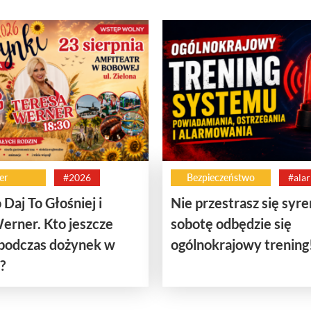
er
#2026
Bezpieczeństwo
#ala
 Daj To Głośniej i
Nie przestrasz się syr
erner. Kto jeszcze
sobotę odbędzie się
 podczas dożynek w
ogólnokrajowy trening
?