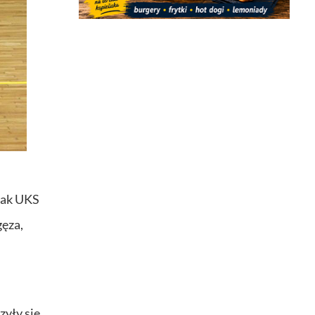
 jak UKS
ęza,
yły się