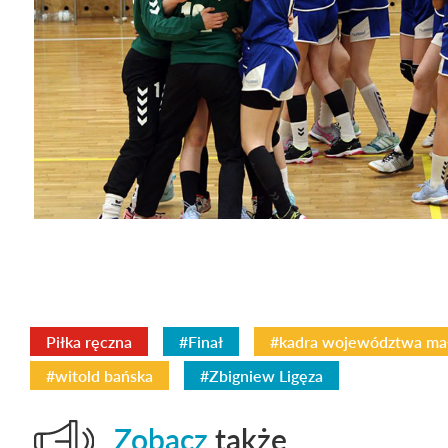
Piłka ręczna
#Finał
#kadra województwa mał
#witold bańska
#Zbigniew Ligęza
Zobacz
także