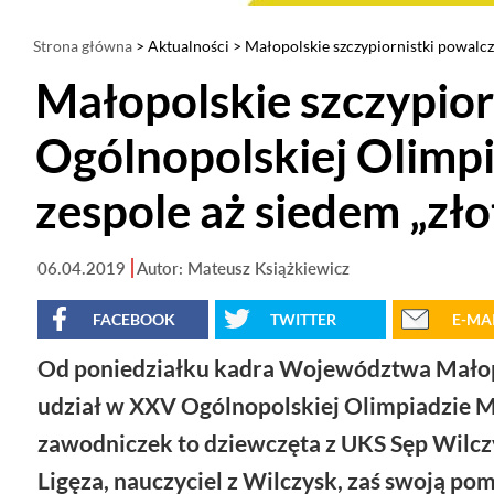
Strona główna
>
Aktualności
> Małopolskie szczypiornistki powalcz
Małopolskie szczypior
Ogólnopolskiej Olimp
zespole aż siedem „zło
06.04.2019
Autor: Mateusz Książkiewicz
FACEBOOK
TWITTER
E-MA
Od poniedziałku kadra Województwa Małopol
udział w XXV Ogólnopolskiej Olimpiadzie M
zawodniczek to dziewczęta z UKS Sęp Wilcz
Ligęza, nauczyciel z Wilczysk, zaś swoją po