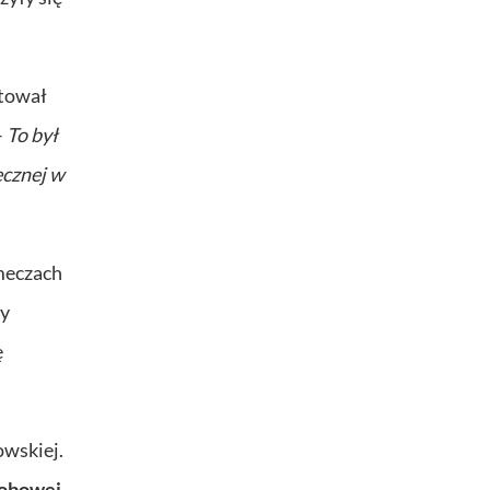
tował
–
To był
ęcznej w
 meczach
sy
ę
owskiej.
Bobowej,