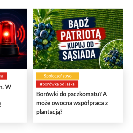
rm
Społeczeństwo
#borówka od jaśka
en. W
Borówki do paczkomatu? A
może owocna współpraca z
!
plantacją?