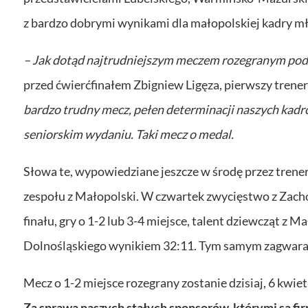
z bardzo dobrymi wynikami dla małopolskiej kadry mł
– Jak dotąd najtrudniejszym meczem rozegranym podc
przed ćwierćfinałem Zbigniew Ligęza, pierwszy tren
bardzo trudny mecz, pełen determinacji naszych kadrow
seniorskim wydaniu. Taki mecz o medal.
Słowa te, wypowiedziane jeszcze w środę przez trene
zespołu z Małopolski. W czwartek zwycięstwo z Zach
finału, gry o 1-2 lub 3-4 miejsce, talent dziewcząt z M
Dolnośląskiego wynikiem 32:11. Tym samym zagwaran
Mecz o 1-2 miejsce rozegrany zostanie dzisiaj, 6 kwiet
Za sprawą naszych stałych sponsorów, którymi są fir