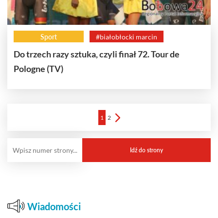
Sport
#białobłocki marcin
Do trzech razy sztuka, czyli finał 72. Tour de
Pologne (TV)
1
2
Wiadomości