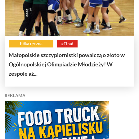
Piłka ręczna
#Finał
Małopolskie szczypiornistki powalczą o złoto w
Ogólnopolskiej Olimpiadzie Młodzieży! W
zespole aż...
REKLAMA