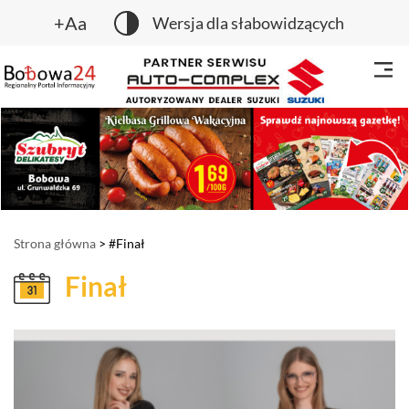
+Aa
Wersja dla słabowidzących
Strona główna
> #Finał
Finał