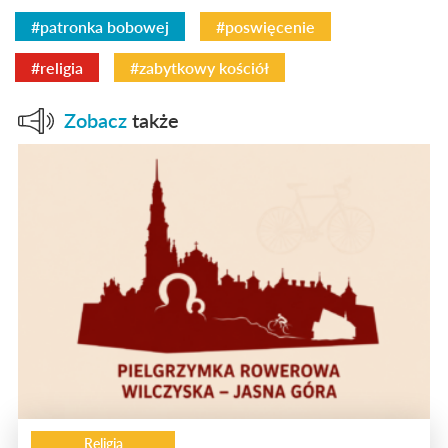
#patronka bobowej
#poswięcenie
#religia
#zabytkowy kościół
Zobacz
także
Religia