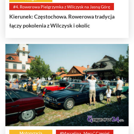
#4. Rowerowa Pielgrzymka z Wilczysk na Jasną Górę
Kierunek: Częstochowa. Rowerowa tradycja
łączy pokolenia z Wilczysk i okolic
Motoryzacja
#Marcelina „Mery” Czepiel