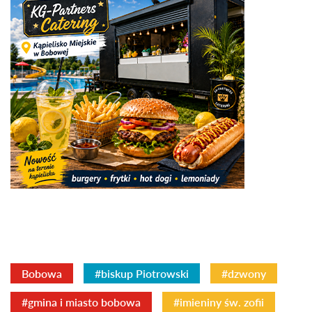
Bobowa
#biskup Piotrowski
#dzwony
#gmina i miasto bobowa
#imieniny św. zofii