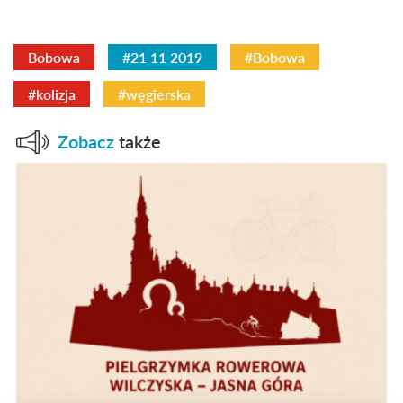
Bobowa
#21 11 2019
#Bobowa
#kolizja
#węgierska
Zobacz
także