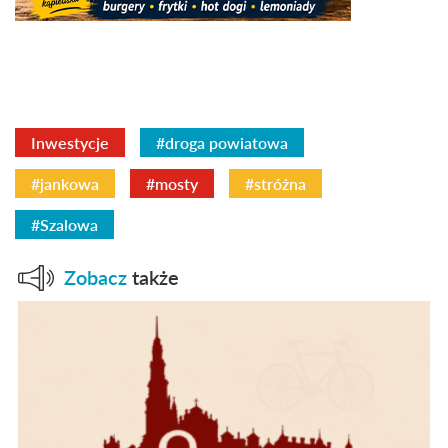
Inwestycje
#droga powiatowa
#jankowa
#mosty
#stróżna
#Szalowa
Zobacz
także