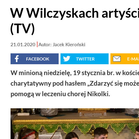
W Wilczyskach artyści 
(TV)
21.01.2020
Autor: Jacek Kieroński
FACEBOOK
TWITTER
E-MA
W minioną niedzielę, 19 stycznia br. w kośc
charytatywny pod hasłem „Zdarzyć się może
pomogą w leczeniu chorej Nikolki.