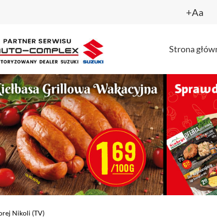
+Aa
Strona głów
rej Nikoli (TV)