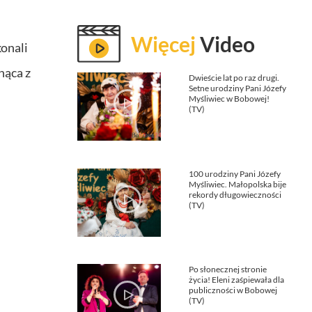
Więcej
Video
onali
nąca z
Dwieście lat po raz drugi.
Setne urodziny Pani Józefy
Myśliwiec w Bobowej!
(TV)
100 urodziny Pani Józefy
Myśliwiec. Małopolska bije
rekordy długowieczności
(TV)
Po słonecznej stronie
życia! Eleni zaśpiewała dla
publiczności w Bobowej
(TV)