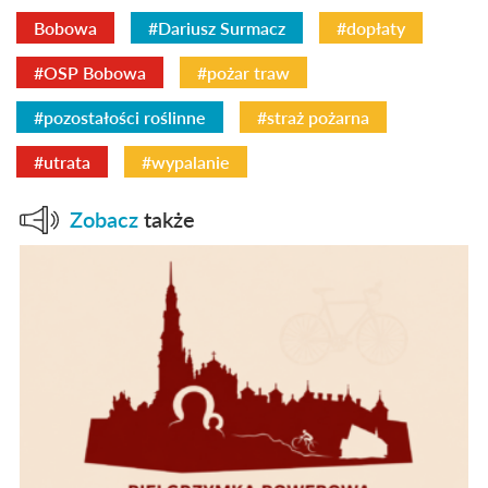
Bobowa
#Dariusz Surmacz
#dopłaty
#OSP Bobowa
#pożar traw
#pozostałości roślinne
#straż pożarna
#utrata
#wypalanie
Zobacz
także