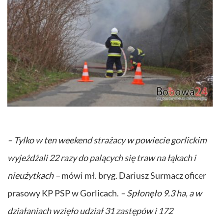
– Tylko w ten weekend strażacy w powiecie gorlickim
wyjeżdżali 22 razy do palących się traw na łąkach i
nieużytkach –
mówi mł. bryg. Dariusz Surmacz oficer
prasowy KP PSP w Gorlicach.
– Spłonęło 9.3 ha, a w
działaniach wzięło udział 31 zastępów i 172