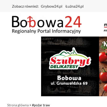
Zobacz również:
Grybow24.pl
Łużna24.pl
Strona główna
> #pożar traw