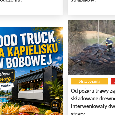
Straż pożarna
Od pożaru trawy zaj
składowane drewn
Interweniowały dw
straży