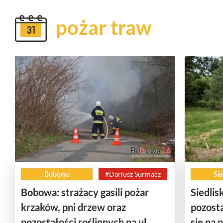
pożar traw
Bobowa
#Dariusz Surmacz
Sie
Bobowa: strażacy gasili pożar
Siedlis
krzaków, pni drzew oraz
pozosta
pozostałości roślinnych na ul.
się na 