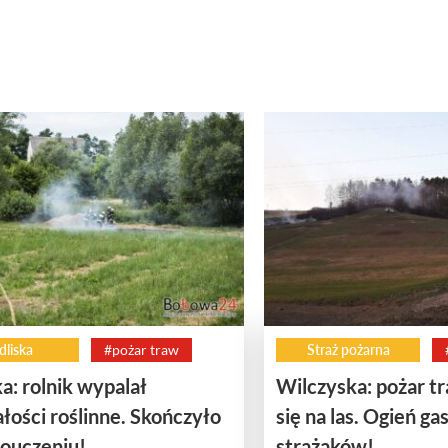
dliska
#pożar traw
Straż pożarna
ka: rolnik wypalał
Wilczyska: pożar t
łości roślinne. Skończyło
się na las. Ogień ga
pouczeniu!
strażaków!