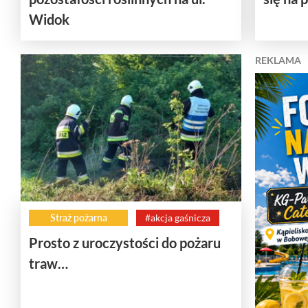
Widok
REKLAMA
Straż pożarna
#akcja gaśnicza
Prosto z uroczystości do pożaru
traw…