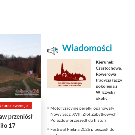
Wiadomości
Kierunek:
Częstochowa.
Rowerowa
tradycja łączy
pokolenia z
Wilczysk i
okolic
#konsekwencje
Motoryzacyjne perełki opanowały
Nowy Sącz. XVIII Zlot Zabytkowych
raw przeniósł
Pojazdów przeszedł do historii
siło 17
Festiwal Piękna 2026 przeszedł do