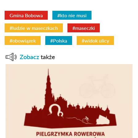
Gmina Bobowa
#kto nie musi
#ludzie w maseczkach
#maseczki
#obowiązek
#Polska
#widok ulicy
Zobacz
także