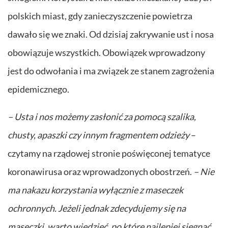
polskich miast, gdy zanieczyszczenie powietrza
dawało się we znaki. Od dzisiaj zakrywanie ust i nosa
obowiązuje wszystkich. Obowiązek wprowadzony
jest do odwołania i ma związek ze stanem zagrożenia
epidemicznego.
– Usta i nos możemy zasłonić za pomocą szalika,
chusty, apaszki czy innym fragmentem odzieży
–
czytamy na rządowej stronie poświęconej tematyce
koronawirusa oraz wprowadzonych obostrzeń.
– Nie
ma nakazu korzystania wyłącznie z maseczek
ochronnych. Jeżeli jednak zdecydujemy się na
maseczki, warto wiedzieć, po które najlepiej sięgnąć.