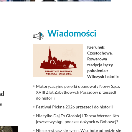
Wiadomości
Kierunek:
Częstochowa.
Rowerowa
tradycja łączy
pokolenia z
Wilczysk i okolic
Motoryzacyjne perełki opanowały Nowy Sącz.
XVIII Zlot Zabytkowych Pojazdów przeszedł
ad
do historii
e
Festiwal Piękna 2026 przeszedł do historii
Nie tylko Daj To Głośniej i Teresa Werner. Kto
jeszcze wystąpi podczas dożynek w Bobowej?
Nie przestrasz się syren. W sobotę odbędzie się