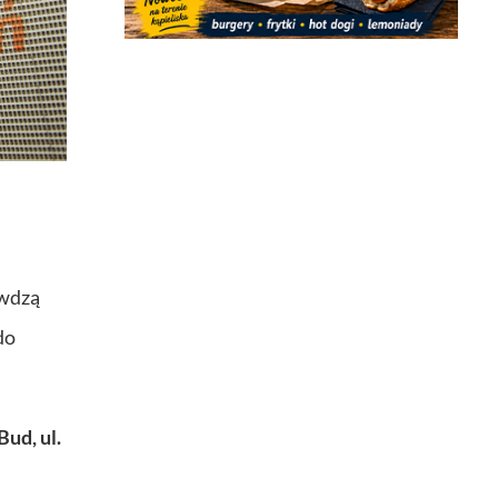
awdzą
do
ud, ul.