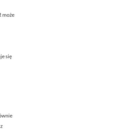
TR może
je się
równie
 z