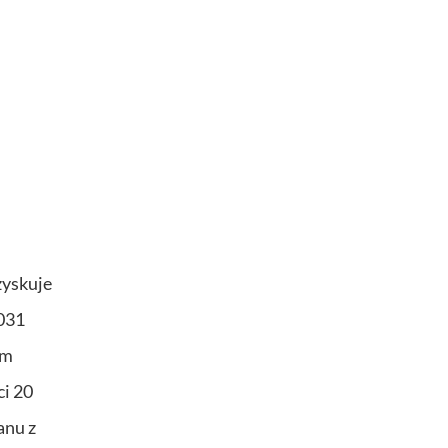
zyskuje
031
ym
ci 20
anu z