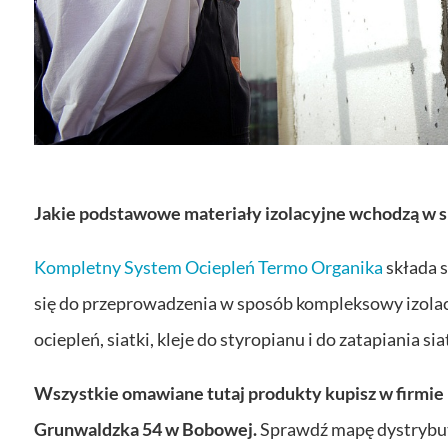
Jakie podstawowe materiały izolacyjne wchodzą w
Kompletny System Ociepleń Termo Organika
składa s
się do przeprowadzenia w sposób kompleksowy izolacj
ociepleń, siatki, kleje do styropianu i do zatapiania si
Wszystkie omawiane tutaj produkty kupisz w firmie H
Grunwaldzka 54 w Bobowej.
Sprawdź mapę dystrybut