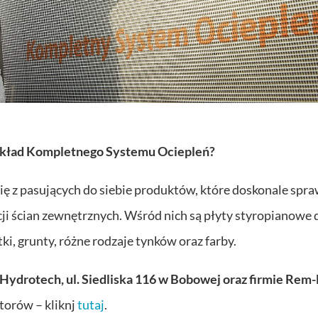
 skład Kompletnego Systemu Ociepleń?
ię z pasujących do siebie produktów, które doskonale spr
i ścian zewnętrznych. Wśród nich są płyty styropianowe 
atki, grunty, różne rodzaje tynków oraz farby.
ydrotech, ul. Siedliska 116 w Bobowej oraz firmie Rem-B
orów – kliknj
tutaj
.