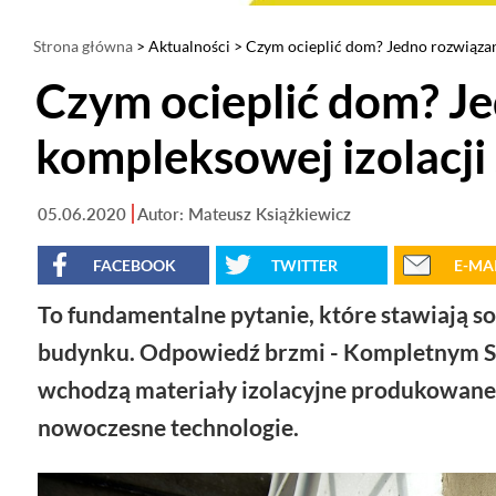
Strona główna
>
Aktualności
> Czym ocieplić dom? Jedno rozwiązan
Czym ocieplić dom? J
kompleksowej izolacji
05.06.2020
Autor: Mateusz Książkiewicz
FACEBOOK
TWITTER
E-MA
To fundamentalne pytanie, które stawiają s
budynku. Odpowiedź brzmi -
Kompletnym S
wchodzą materiały izolacyjne produkowane 
nowoczesne technologie.