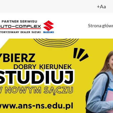
+Aa
Strona głów