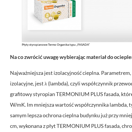
Płyty styropianowe Termo Organika typu „FASADA”
Na co zwrócić uwagę wybierając materiał do ocieple
Najważniejsza jest izolacyjność cieplna. Parametrem,
izolacyjne, jest λ (lambda), czyli współczynnik przew
grafitowy styropian TERMONIUM PLUS fasada, któreg
W/mK. Im mniejsza wartość współczynnika lambda, ty
samym lepsza ochrona cieplna budynku już przy mniejs
cm, wykonana z płyt TERMONIUM PLUS fasada, chroni