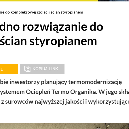
ie do kompleksowej izolacji ścian styropianem
edno rozwiązanie do
 ścian styropianem
IL
KOPIUJ LINK
obie inwestorzy planujący termomodernizację
ystemem Ociepleń Termo Organika.
W jego skł
z surowców najwyższej jakości i wykorzystując