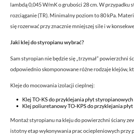
lambdą 0,045 W/mK o grubości 28 cm. W przypadku s
rozciąganie (TR). Minimalny poziom to 80 kPa. Mate
się rozerwać przy znacznie mniejszej sile i w konsekwe
Jaki klej do styropianu wybrać?
Sam styropian nie będzie się „trzymał” powierzchni ś
odpowiednio skomponowane różne rodzaje klejów, któr
Kleje do mocowania izolacji cieplnej:
Klej TO-KS do przyklejania płyt styropianowych
Klej poliuretanowy TO-KPS do przyklejania pły
Montaż styropianu na kleju do powierzchni ściany zew
istotny etap wykonywania prac ociepleniowych przy po