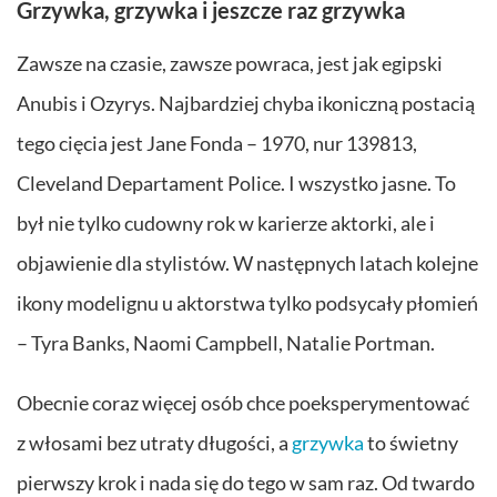
Grzywka, grzywka i jeszcze raz grzywka
Zawsze na czasie, zawsze powraca, jest jak egipski
Anubis i Ozyrys. Najbardziej chyba ikoniczną postacią
tego cięcia jest Jane Fonda – 1970, nur 139813,
Cleveland Departament Police. I wszystko jasne. To
był nie tylko cudowny rok w karierze aktorki, ale i
objawienie dla stylistów. W następnych latach kolejne
ikony modelignu u aktorstwa tylko podsycały płomień
– Tyra Banks, Naomi Campbell, Natalie Portman.
Obecnie coraz więcej osób chce poeksperymentować
z włosami bez utraty długości, a
grzywka
to świetny
pierwszy krok i nada się do tego w sam raz. Od twardo