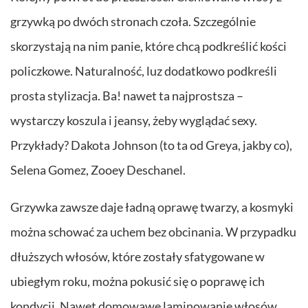
grzywką po dwóch stronach czoła. Szczególnie
skorzystają na nim panie, które chcą podkreślić kości
policzkowe. Naturalność, luz dodatkowo podkreśli
prosta stylizacja. Ba! nawet ta najprostsza –
wystarczy koszula i jeansy, żeby wyglądać sexy.
Przykłady? Dakota Johnson (to ta od Greya, jakby co),
Selena Gomez, Zooey Deschanel.
Grzywka zawsze daje ładną oprawę twarzy, a kosmyki
można schować za uchem bez obcinania. W przypadku
dłuższych włosów, które zostały sfatygowane w
ubiegłym roku, można pokusić się o poprawę ich
kondycji. Nawet domowawe laminowanie włosów