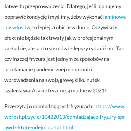
łatwe do przeprowadzenia. Dlatego, jeśli planujemy
poprawić kondycję i myślimy, żeby wykonać
laminowa
nie włosów
, to lepiej zrobić je w domu. Oczywiście,
efekt nie będzie tak trwały jak w profesjonalnym
zakładzie, ale jak to się mówi – lepszy rydz niż nic. Tak
czy inaczej fryzura jest jednym ze sposobów na
przełamanie pandemicznej monotonii i
wprowadzenia na swoją głowę kilku nutek
szaleństwa. A jakie fryzury są modne w 2021?
Przeczytaj o odmładzających fryzurach:
https://www.
wprost.pl/zycie/10422013/odmladzajace-fryzury-spr
awdz-ktore-odejmuja-lat.html