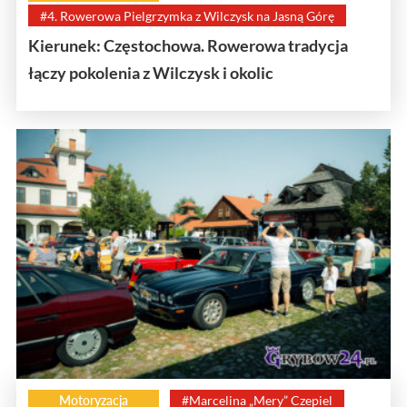
#4. Rowerowa Pielgrzymka z Wilczysk na Jasną Górę
Kierunek: Częstochowa. Rowerowa tradycja
łączy pokolenia z Wilczysk i okolic
Motoryzacja
#Marcelina „Mery” Czepiel