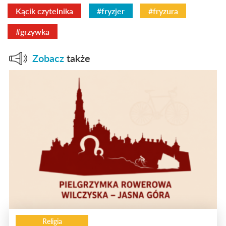
Kącik czytelnika
#fryzjer
#fryzura
#grzywka
Zobacz
także
Religia