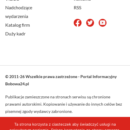
Nadchodzące
RSS
wydarzenia
Katalog firm
Duży kadr
© 2011-26 Wszelkie prawa zastrzeżone - Portal Informacyjny
Bobowa24.pl
Publikacje zamieszczone na stronach serwisu są chronione
prawami autorskimi. Kopiowanie i używanie do innych celów bez
pisemnej zgody wydawcy zabronione.
Ta strona korzysta z ciasteczek aby świadczyć usługi na
Projekt oraz wykonanie: L4web.pl