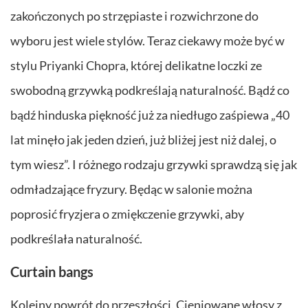
zakończonych po strzępiaste i rozwichrzone do
wyboru jest wiele stylów. Teraz ciekawy może być w
stylu Priyanki Chopra, której delikatne loczki ze
swobodną grzywką podkreślają naturalność. Bądź co
bądź hinduska piękność już za niedługo zaśpiewa „40
lat minęło jak jeden dzień, już bliżej jest niż dalej, o
tym wiesz”. I różnego rodzaju grzywki sprawdzą się jak
odmładzające fryzury. Będąc w salonie można
poprosić fryzjera o zmiękczenie grzywki, aby
podkreślała naturalność.
Curtain bangs
Kolejny powrót do przeszłości. Cieniowane włosy z