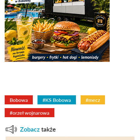
Bobowa
#KS Bobowa
#mecz
#orzeł wojnarowa
Zobacz
także