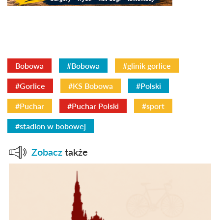
Bobowa
#Bobowa
#glinik gorlice
#Gorlice
#KS Bobowa
#Polski
#Puchar
#Puchar Polski
#sport
#stadion w bobowej
Zobacz
także