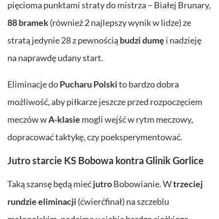
pięcioma punktami straty do mistrza – Białej Brunary,
88 bramek
(również 2 najlepszy wynik w lidze) ze
stratą jedynie 28 z pewnością
budzi dumę
i nadzieję
na naprawdę udany start.
Eliminacje do
Pucharu Polski
to bardzo dobra
możliwość, aby piłkarze jeszcze przed rozpoczęciem
meczów w
A-klasie
mogli wejść w rytm meczowy,
dopracować taktykę, czy poeksperymentować.
Jutro starcie KS Bobowa kontra Glinik Gorlice
Taką szansę będą mieć
jutro
Bobowianie. W
trzeciej
rundzie eliminacji
(ćwierćfinał) na szczeblu
małopolskim, podejmą u siebie bardzo ciężkiego