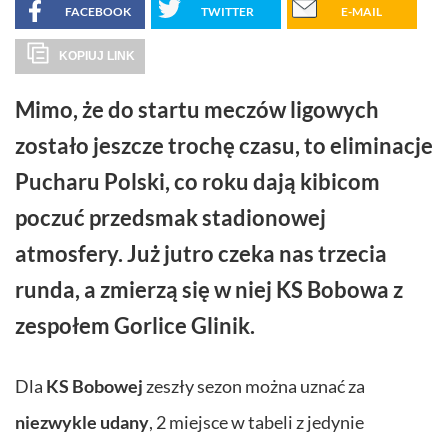
FACEBOOK
TWITTER
E-MAIL
KOPIUJ LINK
Mimo, że do startu meczów ligowych
zostało jeszcze trochę czasu, to
eliminacje
Pucharu Polski
, co roku dają kibicom
poczuć przedsmak
stadionowej
atmosfery
. Już jutro czeka nas trzecia
runda, a zmierzą się w niej KS Bobowa z
zespołem Gorlice Glinik.
Dla
KS Bobowej
zeszły sezon można uznać za
niezwykle udany
, 2 miejsce w tabeli z jedynie