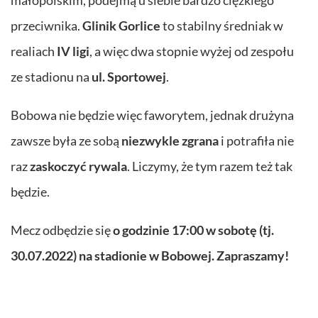
przeciwnika.
Glinik Gorlice
to stabilny średniak w
realiach
IV ligi
, a więc dwa stopnie wyżej od zespołu
ze stadionu na
ul. Sportowej
.
Bobowa nie będzie więc faworytem, jednak drużyna
zawsze była ze sobą
niezwykle zgrana
i potrafiła nie
raz
zaskoczyć rywala
. Liczymy, że tym razem też tak
będzie.
Mecz odbędzie się
o godzinie 17:00 w sobotę (tj.
30.07.2022) na stadionie w Bobowej.
Zapraszamy!