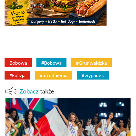
Bobowa
#Bobowa
#Grunwaldzka
#kolizja
#utrudnienia
#wypadek
Zobacz
także