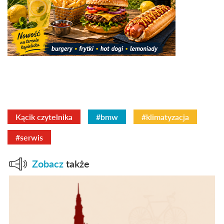
Kącik czytelnika
#bmw
#klimatyzacja
#serwis
Zobacz
także