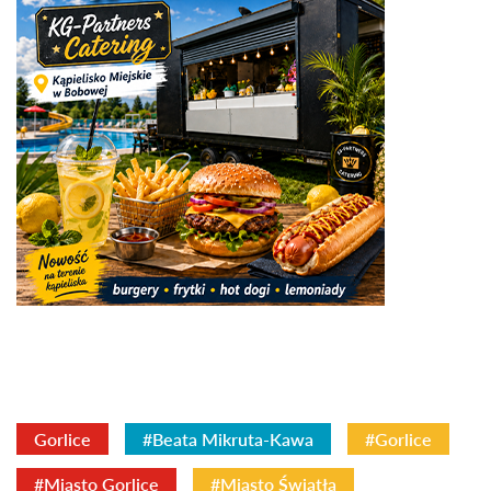
Gorlice
#Beata Mikruta-Kawa
#Gorlice
#Miasto Gorlice
#Miasto Światła