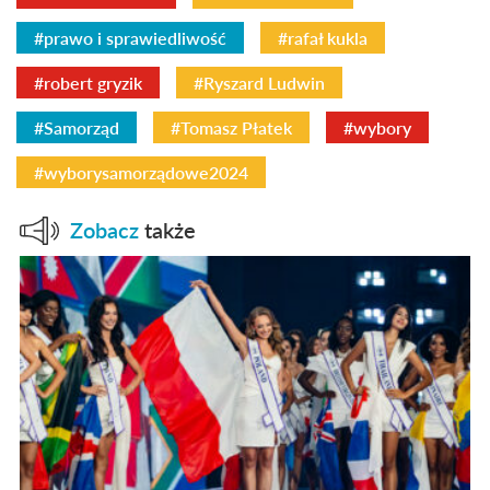
#prawo i sprawiedliwość
#rafał kukla
#robert gryzik
#Ryszard Ludwin
#Samorząd
#Tomasz Płatek
#wybory
#wyborysamorządowe2024
Zobacz
także