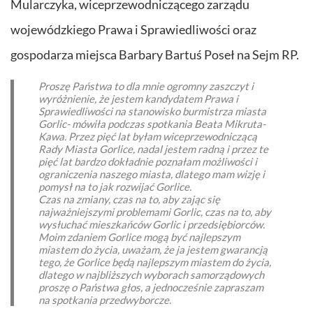
Mularczyka, wiceprzewodniczącego zarządu
wojewódzkiego Prawa i Sprawiedliwości oraz
gospodarza miejsca Barbary Bartuś Poseł na Sejm RP.
Proszę Państwa to dla mnie ogromny zaszczyt i
wyróżnienie, że jestem kandydatem Prawa i
Sprawiedliwości na stanowisko burmistrza miasta
Gorlic- mówiła podczas spotkania Beata Mikruta-
Kawa. Przez pięć lat byłam wiceprzewodniczącą
Rady Miasta Gorlice, nadal jestem radną i przez te
pięć lat bardzo dokładnie poznałam możliwości i
ograniczenia naszego miasta, dlatego mam wizję i
pomysł na to jak rozwijać Gorlice.
Czas na zmiany, czas na to, aby zając się
najważniejszymi problemami Gorlic, czas na to, aby
wysłuchać mieszkańców Gorlic i przedsiębiorców.
Moim zdaniem Gorlice mogą być najlepszym
miastem do życia, uważam, że ja jestem gwarancją
tego, że Gorlice będą najlepszym miastem do życia,
dlatego w najbliższych wyborach samorządowych
proszę o Państwa głos, a jednocześnie zapraszam
na spotkania przedwyborcze.