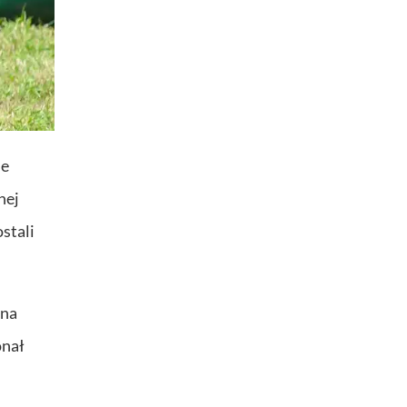
ne
nej
ostali
ana
onał