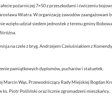
fecie pożarniczej 7×50 z przeszkodami i ćwiczeniu bojow
arosława Wiatra. W organizację zawodów zaangażowani b
e wzięło udział siedem jednostek z terenu gminy Bobowa
 Stróżna.
sja na czele z bryg. Andrzejem Czeluśniakiem z Komend
zenie pamiątkowych dyplomów, pucharów i statuetek.
ej Marcin Wąs, Przewodniczący Rady Miejskiej Bogdan Kr
s. Piotr Pośliński oraz licznie zgromadzeni mieszkańcy.