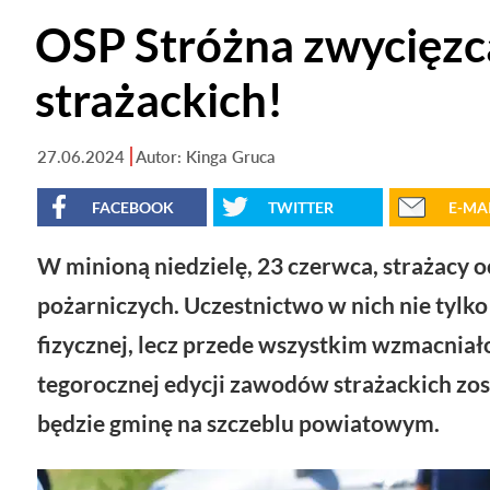
OSP Stróżna zwycięz
strażackich!
27.06.2024
Autor: Kinga Gruca
FACEBOOK
TWITTER
E-MA
W minioną niedzielę, 23 czerwca, strażacy 
pożarniczych. Uczestnictwo w nich nie tylk
fizycznej, lecz przede wszystkim wzmacniał
tegorocznej edycji zawodów strażackich zos
będzie gminę na szczeblu powiatowym.