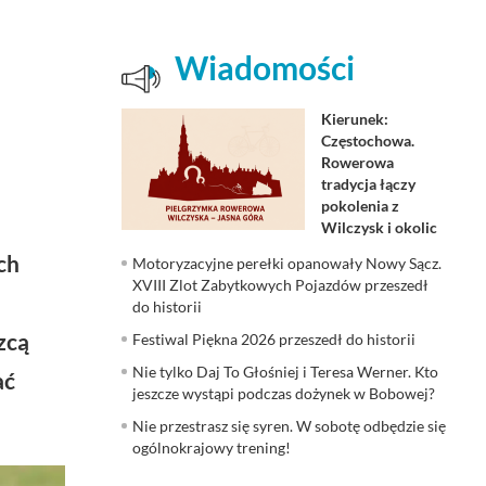
Wiadomości
Kierunek:
Częstochowa.
Rowerowa
tradycja łączy
pokolenia z
Wilczysk i okolic
ch
Motoryzacyjne perełki opanowały Nowy Sącz.
XVIII Zlot Zabytkowych Pojazdów przeszedł
do historii
zcą
Festiwal Piękna 2026 przeszedł do historii
Nie tylko Daj To Głośniej i Teresa Werner. Kto
ać
jeszcze wystąpi podczas dożynek w Bobowej?
Nie przestrasz się syren. W sobotę odbędzie się
ogólnokrajowy trening!