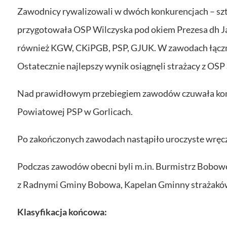
Zawodnicy rywalizowali w dwóch konkurencjach – szta
przygotowała OSP Wilczyska pod okiem Prezesa dh J
również KGW, CKiPGB, PSP, GJUK. W zawodach łączni
Ostatecznie najlepszy wynik osiągnęli strażacy z OSP
Nad prawidłowym przebiegiem zawodów czuwała komi
Powiatowej PSP w Gorlicach.
Po zakończonych zawodach nastąpiło uroczyste wręc
Podczas zawodów obecni byli m.in. Burmistrz Bobow
z Radnymi Gminy Bobowa, Kapelan Gminny strażaków k
Klasyfikacja końcowa: