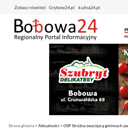
Zobacz również:
Grybow24.pl
Łużna24.pl
Strona główna
>
Aktualności
> OSP Stróżna zwycięzcą gminnych za