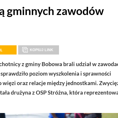
cą gminnych zawodów
IL
KOPIUJ LINK
ochotnicy z gminy Bobowa brali udział w zawoda
o sprawdziło poziom wyszkolenia i sprawności
o więzi oraz relacje między jednostkami. Zwycię
tała drużyna z OSP Stróżna, która reprezentow