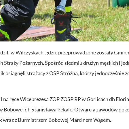
dzili w Wilczyskach, gdzie przeprowadzone zostały Gmin
Straży Pożarnych. Spośród siedmiu drużyn męskich i jed
nik osiągnęli strażacy z OSP Stróżna, którzy jednocześnie z
ał na ręce Wiceprezesa ZOP ZOSP RP w Gorlicach dh Flori
w Bobowej dh Stanisława Pękale. Otwarcia zawodów dok
k wraz z Burmistrzem Bobowej Marcinem Wąsem.