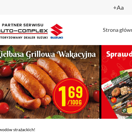
+Aa
Strona głów
wodów strażackich!