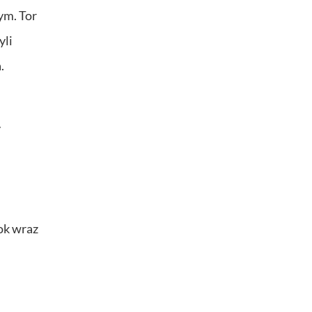
ym. Tor
yli
.
y
ok wraz