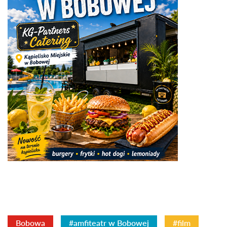
Bobowa
#amfiteatr w Bobowej
#film