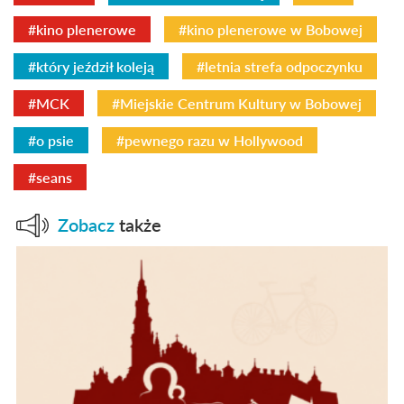
#kino plenerowe
#kino plenerowe w Bobowej
#który jeździł koleją
#letnia strefa odpoczynku
#MCK
#Miejskie Centrum Kultury w Bobowej
#o psie
#pewnego razu w Hollywood
#seans
Zobacz
także