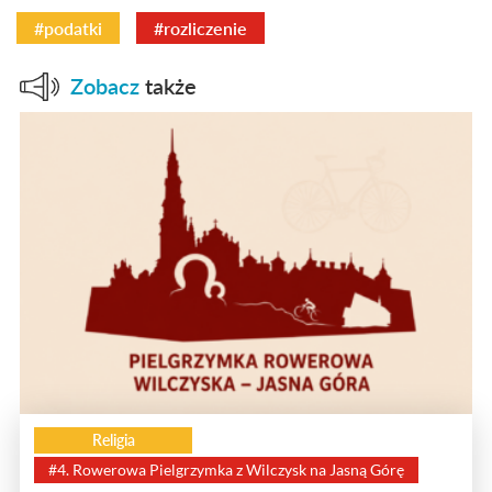
#podatki
#rozliczenie
Zobacz
także
Religia
#4. Rowerowa Pielgrzymka z Wilczysk na Jasną Górę