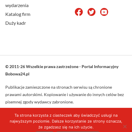
wydarzenia
Katalog firm
Duży kadr
© 2011-26 Wszelkie prawa zastrzeżone - Portal Informacyjny
Bobowa24.pl
Publikacje zamieszczone na stronach serwisu są chronione
prawami autorskimi. Kopiowanie i używanie do innych celów bez
pisemnej zgody wydawcy zabronione.
Ta strona korzysta z ciasteczek aby świadczyć usługi na
Projekt oraz wykonanie: L4web.pl
najwyższym poziomie. Dalsze korzystanie ze strony oznacza,
że zgadzasz się na ich użycie.