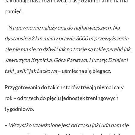
Jak dodaje nasz rozmówca, trasę 62 km zna niemal na
pamięć.
– N
a pewno nie należy ona do najłatwiejszych. Na
dystansie 62 km mamy prawie 3000 m przewyższenia,
ale nie ma się co dziwić jak na trasie są takie perełki jak
Jaworzyna Krynicka, Góra Parkowa, Huzary, Dzielec i
taki „asik” jak Lackowa
– uśmiecha się biegacz.
Przygotowania do takich starów trwają niemal cały
rok – od trzech do pięciu jednostek treningowych
tygodniowo.
–
Wszystko uzależnione jest od czasu jaki uda nam się