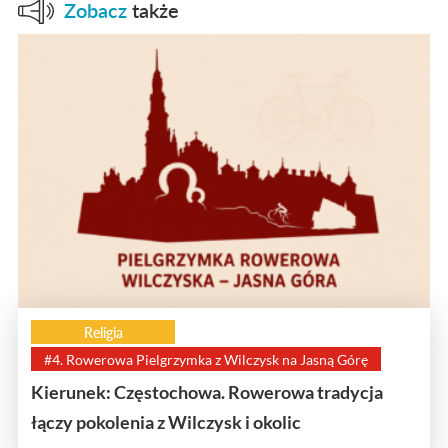
Zobacz
także
Religia
#4. Rowerowa Pielgrzymka z Wilczysk na Jasną Górę
Kierunek: Częstochowa. Rowerowa tradycja
łączy pokolenia z Wilczysk i okolic