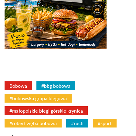
Bobowa
#bbg bobowa
#bobowska grupa biegowa
#małopolskie biegi górskie krynica
#robert zięba bobowa
#ruch
#sport