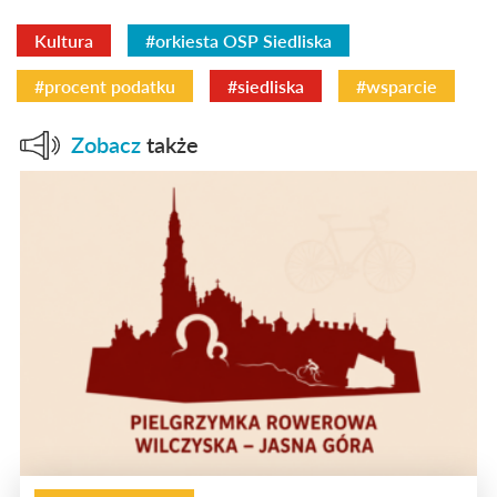
Kultura
#orkiesta OSP Siedliska
#procent podatku
#siedliska
#wsparcie
Zobacz
także