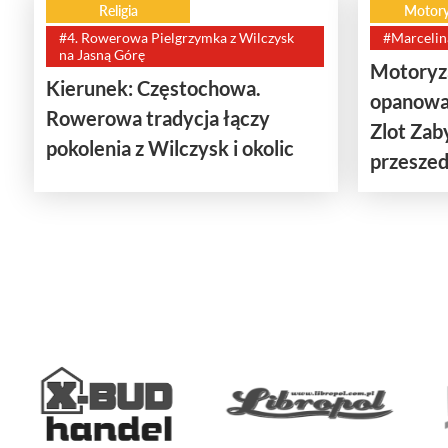
Religia
Motory
#4. Rowerowa Pielgrzymka z Wilczysk
#Marcelin
na Jasną Górę
Motoryza
Kierunek: Częstochowa.
opanowa
Rowerowa tradycja łączy
Zlot Za
pokolenia z Wilczysk i okolic
przeszedł