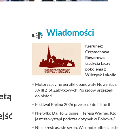
Wiadomości
Kierunek:
Częstochowa.
Rowerowa
tradycja łączy
pokolenia z
Wilczysk i okolic
Motoryzacyjne perełki opanowały Nowy Sącz.
XVIII Zlot Zabytkowych Pojazdów przeszedł
etą
do historii
Festiwal Piękna 2026 przeszedł do historii
ejść
Nie tylko Daj To Głośniej i Teresa Werner. Kto
jeszcze wystąpi podczas dożynek w Bobowej?
Nie przestrasz się syren. W sobotę odbędzie się