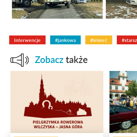
Interwencje
#jankowa
#śmierć
#stars
Zobacz
także