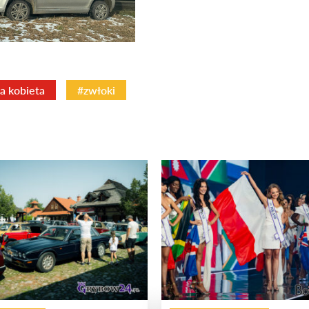
za kobieta
#zwłoki