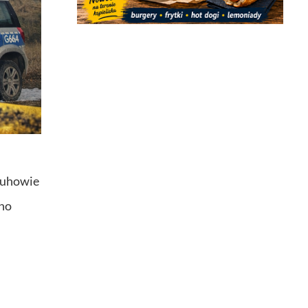
druhowie
ono