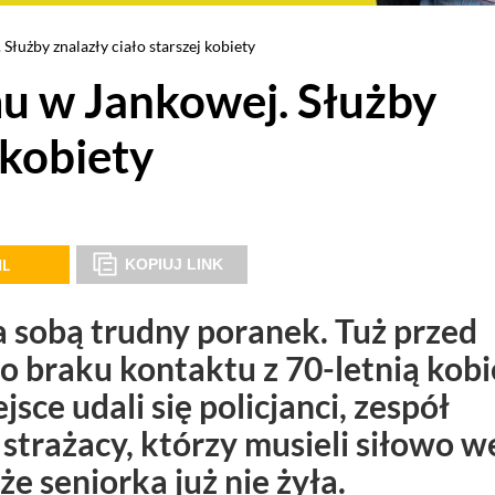
łużby znalazły ciało starszej kobiety
u w Jankowej. Służby
 kobiety
IL
KOPIUJ LINK
 sobą trudny poranek. Tuż przed
o braku kontaktu z 70-letnią kobi
ce udali się policjanci, zespół
trażacy, którzy musieli siłowo w
że seniorka już nie żyła.