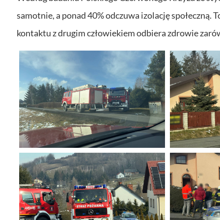
samotnie, a ponad 40% odczuwa izolację społeczną. T
kontaktu z drugim człowiekiem odbiera zdrowie zarówn