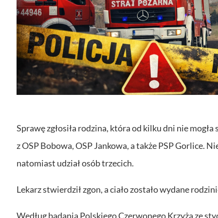
Sprawę zgłosiła rodzina, która od kilku dni nie mogła 
z OSP Bobowa, OSP Jankowa, a także PSP Gorlice. Ni
natomiast udział osób trzecich.
Lekarz stwierdził zgon, a ciało zostało wydane rodzini
Według badania Polskiego Czerwonego Krzyża ze styc