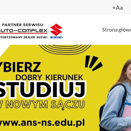
+Aa
Strona głów