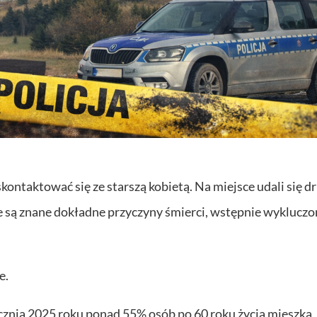
skontaktować się ze starszą kobietą. Na miejsce udali się 
e są znane dokładne przyczyny śmierci, wstępnie wyklucz
e.
znia 2025 roku ponad 55% osób po 60 roku życia mieszka