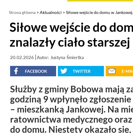
Strona główna
>
Aktualności
> Siłowe wejście do domu w Jankowej. S
Siłowe wejście do dom
znalazły ciało starszej
20.02.2026
Autor: Justyna Śmiertka
FACEBOOK
TWITTER
E-MA
Służby z gminy Bobowa mają za
godziną 9 wpłynęło zgłoszenie 
– mieszkanką Jankowej. Na miejs
ratownictwa medycznego oraz s
do domu. Niestety okazało się, 