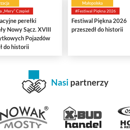
zacja
Małopolska
a „Mery” Czepiel
#Festiwal Piękna 2026
cyjne perełki
Festiwal Piękna 2026
ły Nowy Sącz. XVIII
przeszedł do historii
bytkowych Pojazdów
 do historii
Nasi
partnerzy