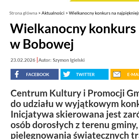
Strona główna
>
Aktualności
> Wielkanocny konkurs na najpiękniej
Wielkanocny konkurs n
w Bobowej
23.02.2026
Autor: Szymon Igielski
FACEBOOK
TWITTER
E-MA
Centrum Kultury i Promocji 
do udziału w wyjątkowym konk
Inicjatywa skierowana jest zaró
osób dorosłych z terenu gminy
pielęgnowania świątecznych tra