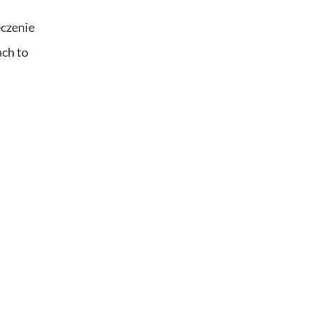
ęczenie
ch to