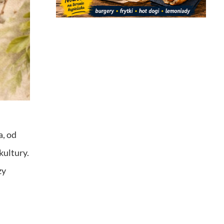
a, od
kultury.
zy