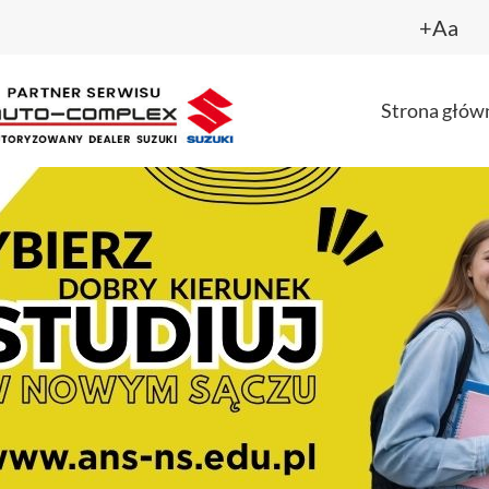
+Aa
Strona głów