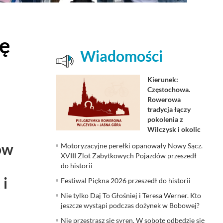
kę
Wiadomości
Kierunek:
Częstochowa.
Rowerowa
tradycja łączy
pokolenia z
Wilczysk i okolic
ów
Motoryzacyjne perełki opanowały Nowy Sącz.
XVIII Zlot Zabytkowych Pojazdów przeszedł
do historii
 i
Festiwal Piękna 2026 przeszedł do historii
Nie tylko Daj To Głośniej i Teresa Werner. Kto
jeszcze wystąpi podczas dożynek w Bobowej?
Nie przestrasz się syren. W sobotę odbędzie się