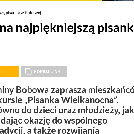
szą pisankę w Bobowej
a najpiękniejszą pisan
IL
KOPIUJ LINK
Gminy Bobowa zaprasza mieszkańc
ursie „Pisanka Wielkanocna”.
wno do dzieci oraz młodzieży, jak
, dając okazję do wspólnego
dycji, a także rozwijania