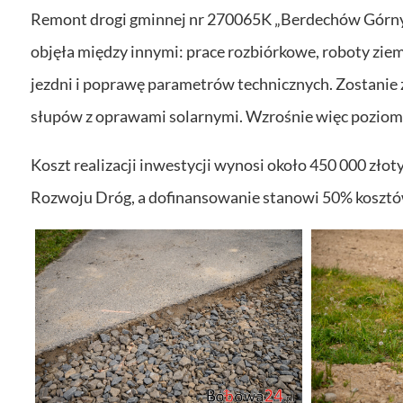
Remont drogi gminnej nr 270065K „Berdechów Górny–
objęła między innymi: prace rozbiórkowe, roboty zi
jezdni i poprawę parametrów technicznych. Zostani
słupów z oprawami solarnymi. Wzrośnie więc poziom
Koszt realizacji inwestycji wynosi około 450 000 zł
Rozwoju Dróg, a dofinansowanie stanowi 50% kosztó