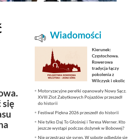
ć
Wiadomości
Kierunek:
Częstochowa.
Rowerowa
tradycja łączy
pokolenia z
Wilczysk i okolic
bowa.
Motoryzacyjne perełki opanowały Nowy Sącz.
XVIII Zlot Zabytkowych Pojazdów przeszedł
 się
do historii
asu
Festiwal Piękna 2026 przeszedł do historii
na
Nie tylko Daj To Głośniej i Teresa Werner. Kto
jeszcze wystąpi podczas dożynek w Bobowej?
Nie przestrasz się syren. W sobotę odbędzie się