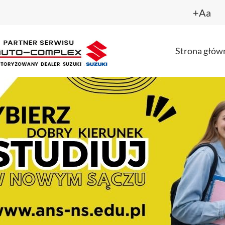
+Aa
Strona głów