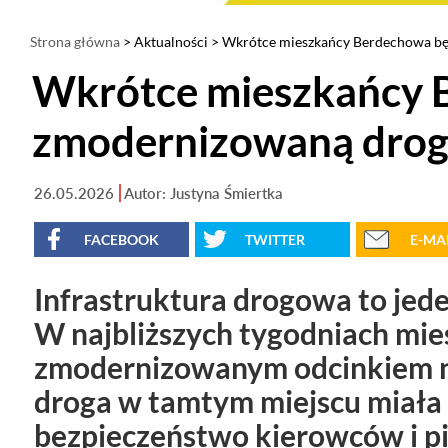
Strona główna
>
Aktualności
> Wkrótce mieszkańcy Berdechowa bę
Wkrótce mieszkańcy B
zmodernizowaną drog
26.05.2026
Autor: Justyna Śmiertka
FACEBOOK
TWITTER
E-MA
Infrastruktura drogowa to jed
W najbliższych tygodniach mie
zmodernizowanym odcinkiem na
droga w tamtym miejscu miała 
bezpieczeństwo kierowców i pi