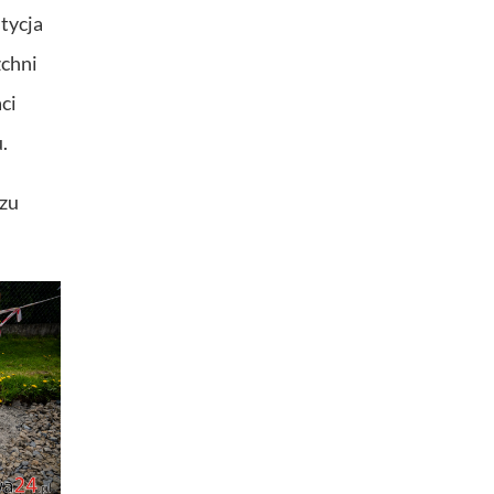
tycja
zchni
ci
.
szu