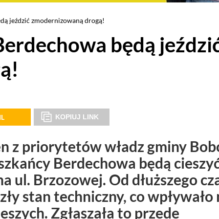
dą jeździć zmodernizowaną drogą!
erdechowa będą jeździ
ą!
IL
KOPIUJ LINK
en z priorytetów władz gminy Bo
szkańcy Berdechowa będą cieszyć
 ul. Brzozowej. Od dłuższego cz
zły stan techniczny, co wpływało 
eszych. Zgłaszała to przede