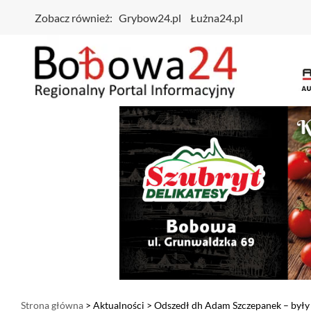
Zobacz również:
Grybow24.pl
Łużna24.pl
Strona główna
>
Aktualności
> Odszedł dh Adam Szczepanek – był