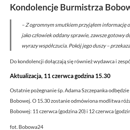
Kondolencje Burmistrza Bobo
– Z ogromnym smutkiem przyjąłem informację o 
jako człowiek oddany sprawie, zawsze gotowy do
wyrazy współczucia. Pokój jego duszy – przekaz
Do kondolencji dołączają się również wydawca i zes
Aktualizacja, 11 czerwca godzina 15.30
Ostatnie pożegnanie śp. Adama Szczepanka odbędzie s
Bobowej. O 15.30 zostanie odmówiona modlitwa róża
Bobowej: 11 czerwca (godzina 20) i 12 czerwca (godzin
fot. Bobowa24