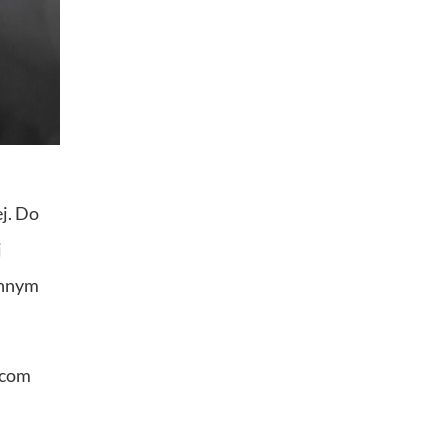
j. Do
j
zynnym
ńcom