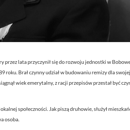
y przez lata przyczynił się do rozwoju jednostki w Bobowe
9 roku. Brał czynny udział w budowaniu remizy dla swoje
siągnął wiek emerytalny, z racji przepisów przestał być c
okalnej społeczności. Jak piszą druhowie, służył mieszka
wa osoba.