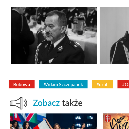
Bobowa
#Adam Szczepanek
#druh
#O
Zobacz
także