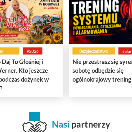
er
#2026
Bezpieczeństwo
#ala
 Daj To Głośniej i
Nie przestrasz się syr
erner. Kto jeszcze
sobotę odbędzie się
 podczas dożynek w
ogólnokrajowy trening
?
Nasi
partnerzy