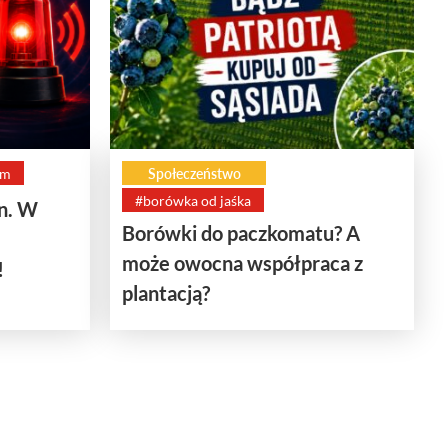
rm
Społeczeństwo
#borówka od jaśka
en. W
Borówki do paczkomatu? A
może owocna współpraca z
!
plantacją?