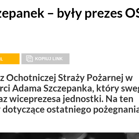
epanek – były prezes O
IL
KOPIUJ LINK
 z Ochotniczej Straży Pożarnej w
rci Adama Szczepanka, który swe
raz wiceprezesa jednostki. Na ten
 dotyczące ostatniego pożegnani