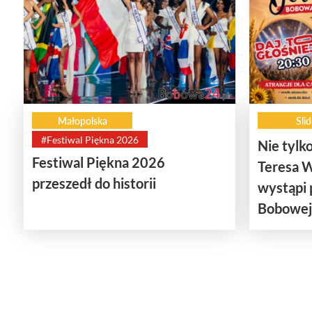
Małopolska
Slid
#Festiwal Piękna 2026
Nie tylko
Festiwal Piękna 2026
Teresa W
przeszedł do historii
wystąpi
Bobowej