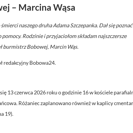
wej – Marcina Wąsa
śmierci naszego druha Adama Szczepanka. Dał się poznać
 pomocy. Rodzinie i przyjaciołom składam najszczersze
ał burmistrz Bobowej, Marcin Wąs.
pół redakcyjny Bobowa24.
ię 13 czerwca 2026 roku o godzinie 16 w kościele parafia
ńcowa. Różaniec zaplanowano również w kaplicy cmentar
a 19).