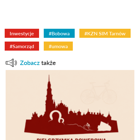
Inwestycje
#Bobowa
#KZN SIM Tarnów
#Samorząd
#umowa
Zobacz
także