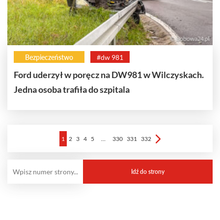
Bezpieczeństwo
#dw 981
Ford uderzył w poręcz na DW981 w Wilczyskach.
Jedna osoba trafiła do szpitala
1
2
3
4
5
…
330
331
332