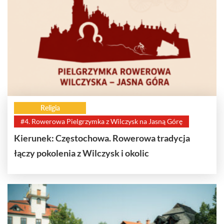
Religia
#4. Rowerowa Pielgrzymka z Wilczysk na Jasną Górę
Kierunek: Częstochowa. Rowerowa tradycja
łączy pokolenia z Wilczysk i okolic